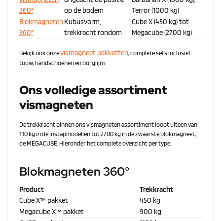
360°
op de bodem
Terror (1000 kg)
Blokmagneten
Kubusvorm,
Cube X (450 kg) tot
360°
trekkracht rondom
Megacube (2700 kg)
vismagneet pakketten
Bekijk ook onze
, complete sets inclusief
touw, handschoenen en borglijm.
Ons volledige assortiment
vismagneten
De trekkracht binnen ons vismagneten assortiment loopt uiteen van
110 kg in de instapmodellen tot 2700 kg in de zwaarste blokmagneet,
de MEGACUBE. Hieronder het complete overzicht per type.
Blokmagneten 360°
Product
Trekkracht
Cube X™ pakket
450 kg
Megacube X™ pakket
900 kg