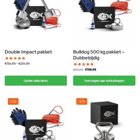
Double Impact pakket
Bulldog 500 kg pakket –
Dubbelzijdig
€
154,99
-
€
254,99
€
109,99
€
124,99
Opties selecteren
Toevoegen aan winkelwagen
-12%
-31%