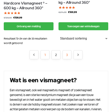
kg – Allround 360°
Hardcore Vismagneet ® –
600 kg – Allround 360°
€
169,99
€
214,99
€
109,99
€
139,99
Ontvang een melding
Toevoegen aan winkelwagen
Resultaat 13–24 van de 33 resultaten
wordt getoond
1
2
3
Wat is een vismagneet?
Een vismagneet, ook wel magneetvis magneet of zoekmagneet
genoemd, is een sterke neodymium magneet die je aan een touw
bevestigt en in het water gooit om metalen objecten op te vissen. Het
is de kern van de hobby magneetvissen: het zoeken naar verloren of
achtergelaten metalen voorwerpen op de bodem van kanalen, rivieren,