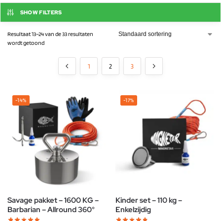
SHOW FILTERS
Resultaat 13–24 van de 33 resultaten
wordt getoond
1
2
3
-14%
-17%
Savage pakket – 1600 KG –
Kinder set – 110 kg –
Barbarian – Allround 360°
Enkelzijdig