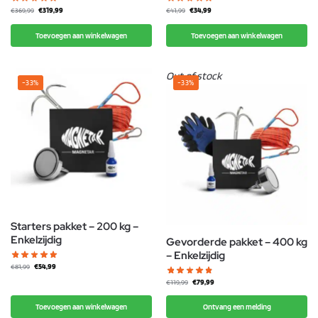
€
319,99
€
34,99
€
369,99
€
41,99
Toevoegen aan winkelwagen
Toevoegen aan winkelwagen
Out of stock
-33%
-33%
Starters pakket – 200 kg –
Enkelzijdig
Gevorderde pakket – 400 kg
– Enkelzijdig
€
54,99
€
81,99
€
79,99
€
119,99
Toevoegen aan winkelwagen
Ontvang een melding