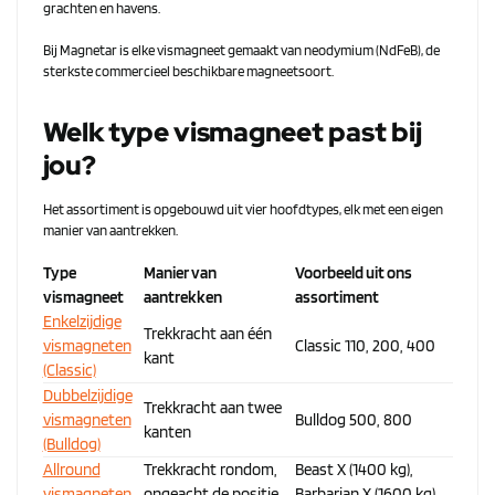
grachten en havens.
Bij Magnetar is elke vismagneet gemaakt van neodymium (NdFeB), de
sterkste commercieel beschikbare magneetsoort.
Welk type vismagneet past bij
jou?
Het assortiment is opgebouwd uit vier hoofdtypes, elk met een eigen
manier van aantrekken.
Type
Manier van
Voorbeeld uit ons
vismagneet
aantrekken
assortiment
Enkelzijdige
Trekkracht aan één
vismagneten
Classic 110, 200, 400
kant
(Classic)
Dubbelzijdige
Trekkracht aan twee
vismagneten
Bulldog 500, 800
kanten
(Bulldog)
Allround
Trekkracht rondom,
Beast X (1400 kg),
vismagneten
ongeacht de positie
Barbarian X (1600 kg),