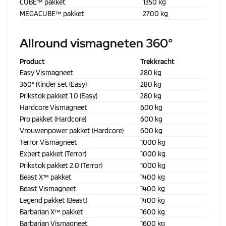
CUBE™ pakket
1350 kg
MEGACUBE™ pakket
2700 kg
Allround vismagneten 360°
Product
Trekkracht
Easy Vismagneet
280 kg
360° Kinder set (Easy)
280 kg
Prikstok pakket 1.0 (Easy)
280 kg
Hardcore Vismagneet
600 kg
Pro pakket (Hardcore)
600 kg
Vrouwenpower pakket (Hardcore)
600 kg
Terror Vismagneet
1000 kg
Expert pakket (Terror)
1000 kg
Prikstok pakket 2.0 (Terror)
1000 kg
Beast X™ pakket
1400 kg
Beast Vismagneet
1400 kg
Legend pakket (Beast)
1400 kg
Barbarian X™ pakket
1600 kg
Barbarian Vismagneet
1600 kg