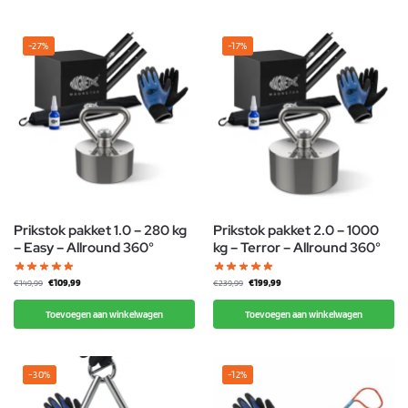
-27%
-17%
Prikstok pakket 1.0 – 280 kg
Prikstok pakket 2.0 – 1000
– Easy – Allround 360°
kg – Terror – Allround 360°
€
109,99
€
199,99
€
149,99
€
239,99
Toevoegen aan winkelwagen
Toevoegen aan winkelwagen
-30%
-12%