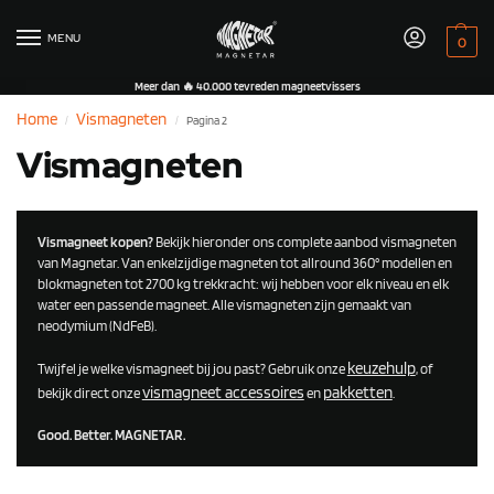
MENU
0
Meer dan 🔥 40.000 tevreden magneetvissers
Home
Vismagneten
Pagina 2
/
/
Vismagneten
Vismagneet kopen?
Bekijk hieronder ons complete aanbod vismagneten
van Magnetar. Van enkelzijdige magneten tot allround 360° modellen en
blokmagneten tot 2700 kg trekkracht: wij hebben voor elk niveau en elk
water een passende magneet. Alle vismagneten zijn gemaakt van
neodymium (NdFeB).
keuzehulp
Twijfel je welke vismagneet bij jou past? Gebruik onze
, of
vismagneet accessoires
pakketten
bekijk direct onze
en
.
Good. Better. MAGNETAR.