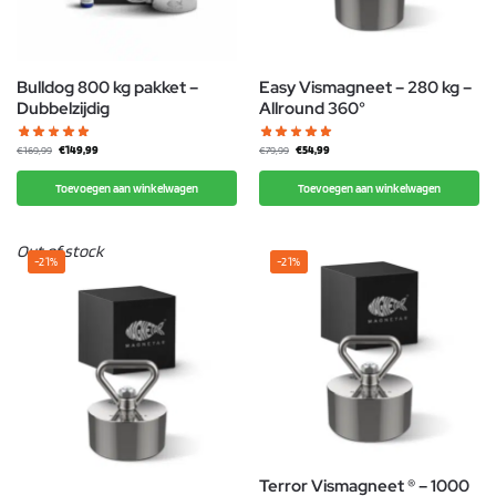
Bulldog 800 kg pakket –
Easy Vismagneet – 280 kg –
Dubbelzijdig
Allround 360°
€
149,99
€
54,99
€
169,99
€
79,99
Toevoegen aan winkelwagen
Toevoegen aan winkelwagen
Out of stock
-21%
-21%
Terror Vismagneet ® – 1000