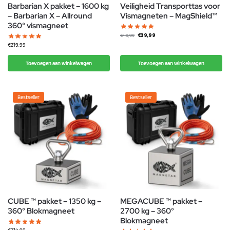
Barbarian X pakket – 1600 kg
Veiligheid Transporttas voor
– Barbarian X – Allround
Vismagneten – MagShield™
360° vismagneet
€
39,99
€
49,99
€
219,99
Toevoegen aan winkelwagen
Toevoegen aan winkelwagen
Bestseller
Bestseller
CUBE ™ pakket – 1350 kg –
MEGACUBE ™ pakket –
360° Blokmagneet
2700 kg – 360°
Blokmagneet