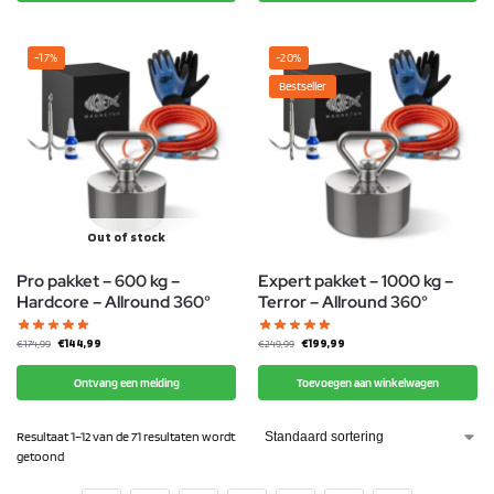
-17%
-20%
Bestseller
Out of stock
Pro pakket – 600 kg –
Expert pakket – 1000 kg –
Hardcore – Allround 360°
Terror – Allround 360°
€
144,99
€
199,99
€
174,99
€
249,99
Ontvang een melding
Toevoegen aan winkelwagen
Resultaat 1–12 van de 71 resultaten wordt
getoond