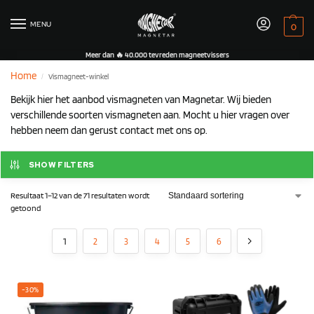
MENU
0
Meer dan 🔥 40.000 tevreden magneetvissers
Home
Vismagneet-winkel
/
Bekijk hier het aanbod vismagneten van Magnetar. Wij bieden
verschillende soorten vismagneten aan. Mocht u hier vragen over
hebben neem dan gerust contact met ons op.
SHOW FILTERS
Resultaat 1–12 van de 71 resultaten wordt
getoond
1
2
3
4
5
6
-30%