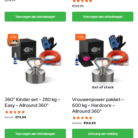
€
214,99
€
349,99
Toevoegen aan winkelwagen
Toevoegen aan winkelwagen
-21%
-17%
Out of stock
360° Kinder set – 280 kg –
Vrouwenpower pakket –
Easy – Allround 360°
600 kg – Hardcore –
Allround 360°
€
74,99
€
94,99
€
144,99
€
174,99
Toevoegen aan winkelwagen
Ontvang een melding