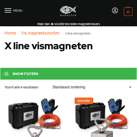
MENU
0
Meer dan 🔥 40.000 tevreden magneetvissers
Home
Vis magneetsoorten
X line vismagneten
/
/
X line vismagneten
SHOW FILTERS
Toont alle 4 resultaten
Bestseller