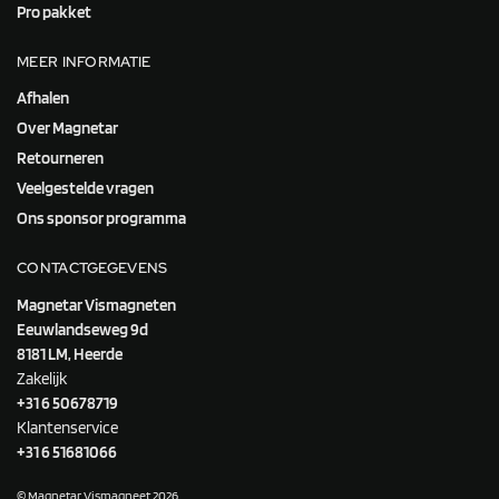
Pro pakket
MEER INFORMATIE
Afhalen
Over Magnetar
Retourneren
Veelgestelde vragen
Ons sponsor programma
CONTACTGEGEVENS
Magnetar Vismagneten
Eeuwlandseweg 9d
8181 LM, Heerde
Zakelijk
+31 6 50678719
Klantenservice
+31 6 51681066
© Magnetar Vismagneet 2026