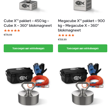
Cube X™ pakket – 450 kg –
Megacube X™ pakket – 900
Cube X – 360° blokmagneet
kg – Megacube X – 360°
blokmagneet
€
119,99
€
159,99
Toevoegen aan winkelwagen
Toevoegen aan winkelwagen