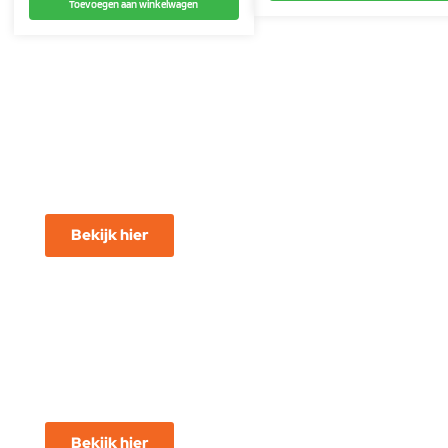
Toevoegen aan winkelwagen
Voor
Jonge Avonturiers
Bekijk hier
Voor
Starters
Bekijk hier