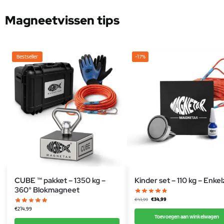
Magneetvissen tips
Bestseller
-17%
CUBE ™ pakket – 1350 kg –
Kinder set – 110 kg – Enkelz
360° Blokmagneet
€
34,99
€
41,99
€
214,99
Toevoegen aan winkelwagen