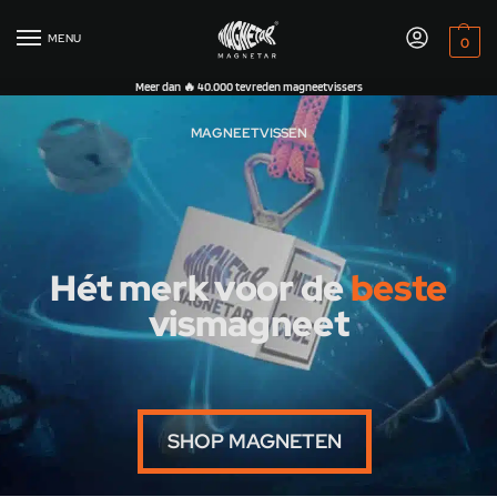
MENU
0
Meer dan 🔥 40.000 tevreden magneetvissers
MAGNEETVISSEN
Hét merk voor de
beste
vismagneet
SHOP MAGNETEN