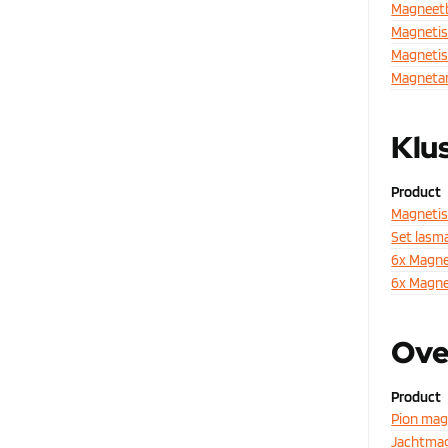
Magneet
Magnetis
Magnetis
Magnetar
Klu
Product
Magnetis
Set lasm
6x Magne
6x Magne
Ove
Product
Pion mag
Jachtma