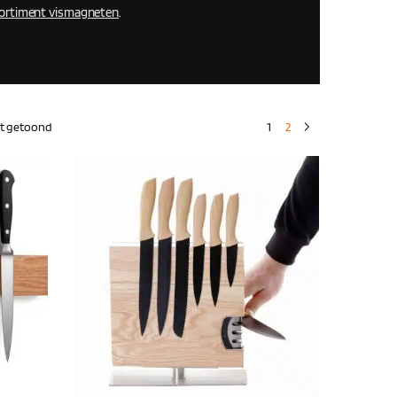
sortiment vismagneten
.
rdt getoond
1
2