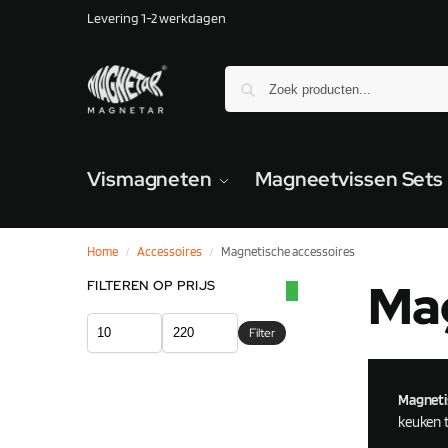
Levering 1-2 werkdagen
Vismagneten
Magneetvissen Sets
Home
Accessoires
Magnetische accessoires
/
/
Mag
FILTEREN OP PRIJS
Filter
Magneti
keuken 