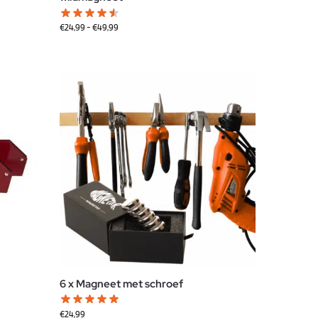
€
24,99
-
€
49,99
6 x Magneet met schroef
€
24,99