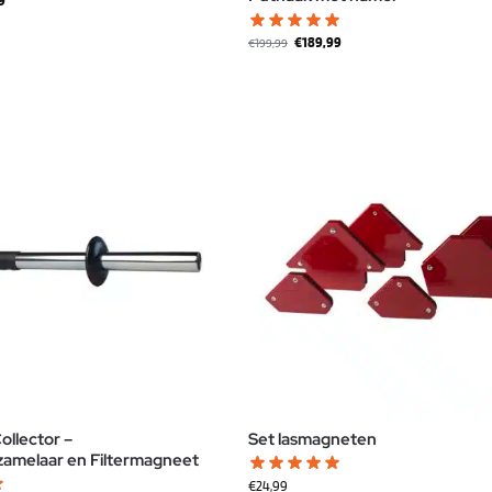
9
€
189,99
€
199,99
ollector –
Set lasmagneten
amelaar en Filtermagneet
€
24,99