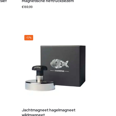
sief
Magnetische heftruckbezem
€
169,99
-17%
Jachtmagneet hagelmagneet
wildmagneet