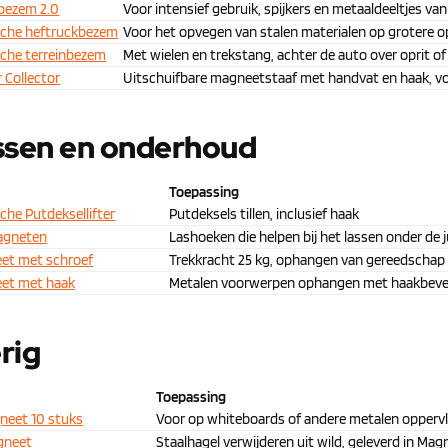
bezem 2.0
Voor intensief gebruik, spijkers en metaaldeeltjes v
che heftruckbezem
Voor het opvegen van stalen materialen op grotere 
che terreinbezem
Met wielen en trekstang, achter de auto over oprit of
 Collector
Uitschuifbare magneetstaaf met handvat en haak, vo
ssen en onderhoud
Toepassing
che Putdeksellifter
Putdeksels tillen, inclusief haak
agneten
Lashoeken die helpen bij het lassen onder de 
et met schroef
Trekkracht 25 kg, ophangen van gereedschap
et met haak
Metalen voorwerpen ophangen met haakbeve
rig
Toepassing
neet 10 stuks
Voor op whiteboards of andere metalen opperv
gneet
Staalhagel verwijderen uit wild, geleverd in M