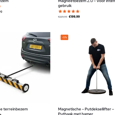
ezem
Magneetbezem 2.0 – Voor inten
gebruik
99
€
199,99
€
229,99
-5%
e terreinbezem
Magnetische – Putdeksellifter –
Puthaak met hamer