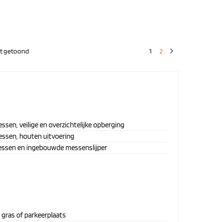
rdt getoond
1
2
sen, veilige en overzichtelijke opberging
essen, houten uitvoering
ssen en ingebouwde messenslijper
 gras of parkeerplaats