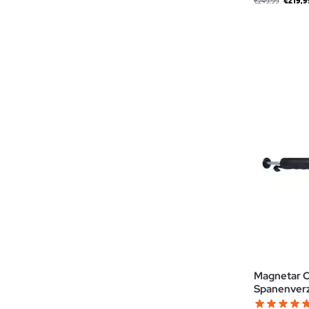
€
219,9
€
249,99
Magnetar C
Spanenverz