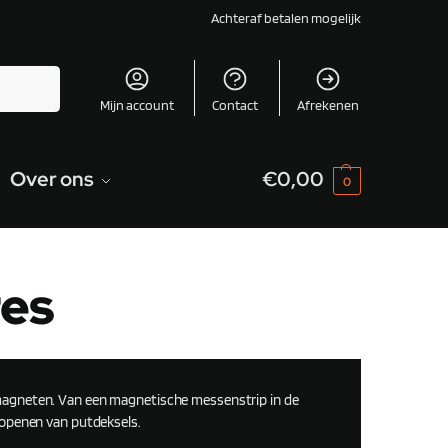
Achteraf betalen mogelijk
Zoeken
Mijn account
Contact
Afrekenen
Over ons
€
0,00
0
res
agneten. Van een magnetische messenstrip in de
 openen van putdeksels.