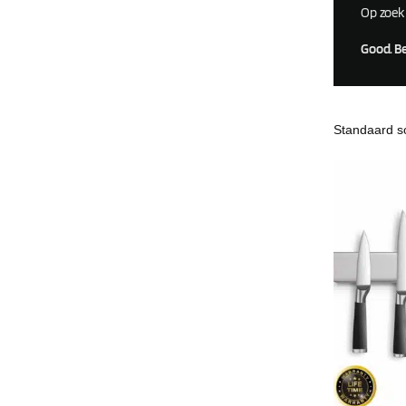
Op zoek
Good. B