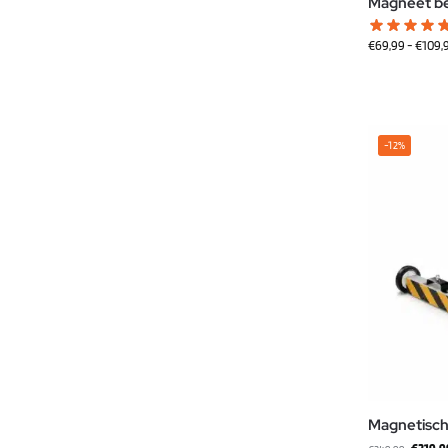
Magneet b
€
69,99
-
€
109,
-12%
Magnetisch