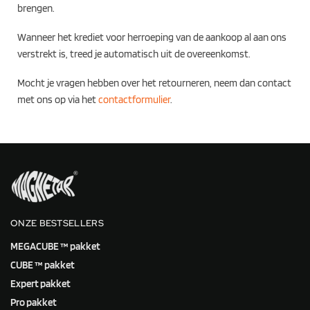
brengen.
Wanneer het krediet voor herroeping van de aankoop al aan ons
verstrekt is, treed je automatisch uit de overeenkomst.
Mocht je vragen hebben over het retourneren, neem dan contact
met ons op via het
contactformulier
.
ONZE BESTSELLERS
MEGACUBE ™ pakket
CUBE ™ pakket
Expert pakket
Pro pakket