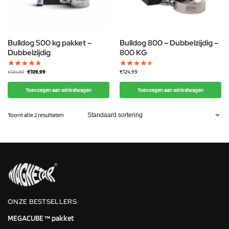
Bulldog 500 kg pakket –
Bulldog 800 – Dubbelzijdig –
Dubbelzijdig
800 KG
€
109,99
€
124,99
€
124,99
Toevoegen aan winkelwagen
Toevoegen aan winkelwagen
Toont alle 2 resultaten
ONZE BESTSELLERS
MEGACUBE ™ pakket