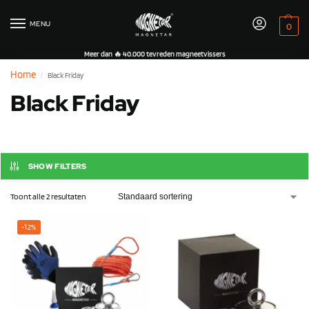
MENU
0
Meer dan 🔥 40.000 tevreden magneetvissers
Home
Black Friday
/
Black Friday
SHOW FILTERS
Toont alle 2 resultaten
-12%