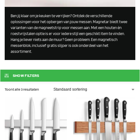
Ben jij klaar om je keuken te verrijken? Ontdek de verschillende
oplossingen voor het opbergen van jouw messen. Magnetar biedt twee
varianten van de magneetstrip voor messen aan. Met een houten én
roestvrijstalen optie is er voor iedere stijl een geschikt item te vinden.
Hang je liever niets aan de muur? Geen probleem. Een magnetisch
messenblok, inclusief gratis slijper is ook onderdeel van het
assortiment.
SHOW FILTERS
Toont alle 3 resultaten