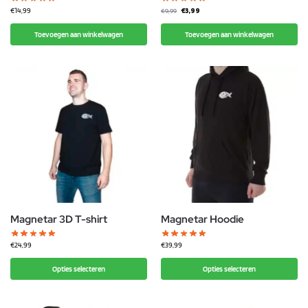
€
14,99
€
3,99
€
9,99
Toevoegen aan winkelwagen
Toevoegen aan winkelwagen
Magnetar 3D T-shirt
Magnetar Hoodie
€
24,99
€
39,99
Opties selecteren
Opties selecteren