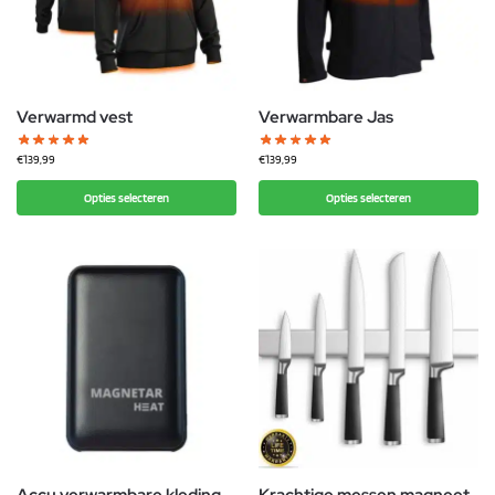
Verwarmd vest
Verwarmbare Jas
€
139,99
€
139,99
Opties selecteren
Opties selecteren
Accu verwarmbare kleding
Krachtige messen magneet