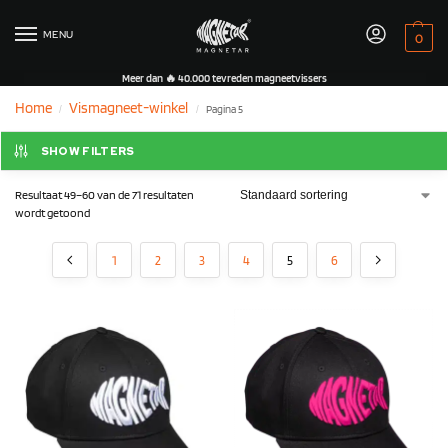
MENU
0
Meer dan 🔥 40.000 tevreden magneetvissers
Home
Vismagneet-winkel
Pagina 5
/
/
SHOW FILTERS
Resultaat 49–60 van de 71 resultaten
wordt getoond
1
2
3
4
5
6