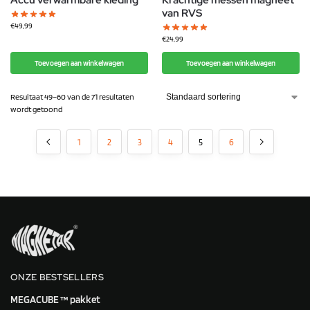
van RVS
€
49,99
€
24,99
Toevoegen aan winkelwagen
Toevoegen aan winkelwagen
Resultaat 49–60 van de 71 resultaten
wordt getoond
1
2
3
4
5
6
ONZE BESTSELLERS
MEGACUBE ™ pakket