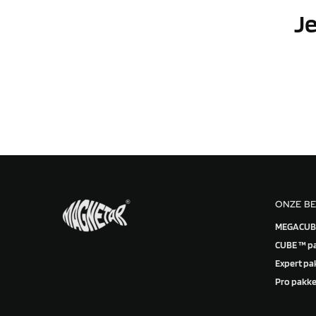
Je
ONZE B
MEGACUBE
CUBE ™ p
Expert pa
Pro pakke