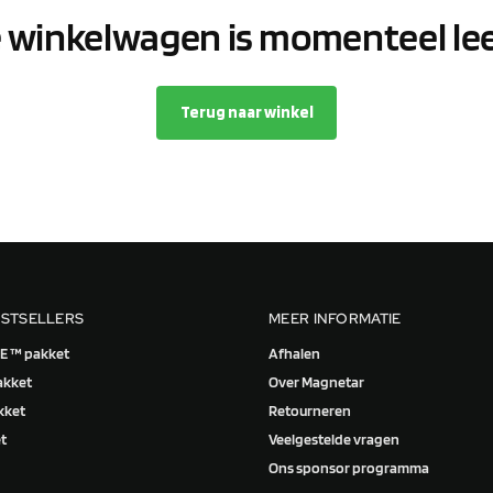
 winkelwagen is momenteel le
Terug naar winkel
ESTSELLERS
MEER INFORMATIE
 ™ pakket
Afhalen
akket
Over Magnetar
kket
Retourneren
t
Veelgestelde vragen
Ons sponsor programma