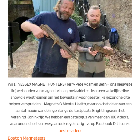
Wij zijn ESSEX MAGNET HUNTERS (Terry Pete Adam en Beth – ons nieuwste
lid) we houden van magneetvissen, metaaldetectie en een wekelijkse live
show die we streamen om het bewustzijn voor geestelijke gezondheid te
helpen verspreiden – Magnets & Mental Health, maar ook het delen van een
aantal mooie wandelingen langs de kustplaats Brightlingsea in het
Verenigd Koninkrijk. We hebben een catalogus van meer dan 100 video’s,
waaronder shorts en we gaan ook regelmatig live op Facebook. Dit is onze
beste video
!
Boston Magneteers