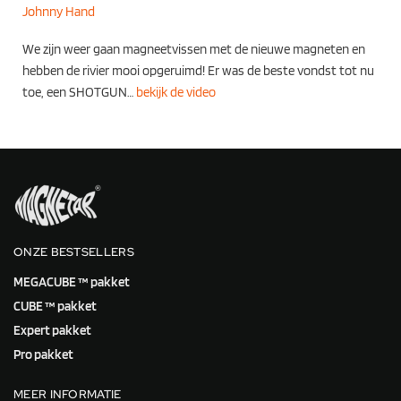
Johnny Hand
We zijn weer gaan magneetvissen met de nieuwe magneten en
hebben de rivier mooi opgeruimd! Er was de beste vondst tot nu
toe, een SHOTGUN…
bekijk de video
ONZE BESTSELLERS
MEGACUBE ™ pakket
CUBE ™ pakket
Expert pakket
Pro pakket
MEER INFORMATIE