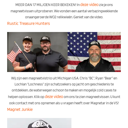
deze video
MEER DAN 17 MILJOEN KEER BEKEKEN! In
zie je ons
magneetvissen uitproberen. We vonden een aantal verbazingwekkende
onaangeroerde WO2 relikwieën. Geniet van de video.
Rustic Treasure Hunters
Wij zijn een magneetvistrio uit Michigan USA. Chris “BC”, Ryan “Bear” en
Lochlan “Lochness” zijn schatzoekers op jacht om geschiedenis te
ontdekken, de waterwegen schoon te maken en mogelijk cold cases te
deze video
helpen oplossen. Klik op
om ons te zien magneetvissen. U kunt
ook contact met ons opnemen als u vragen heeft over Magnetar in de VS!
Magnet Junkie