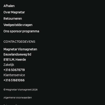
Afhalen
Over Magnetar
Retourneren
Veelgestelde vragen
Ons sponsor programma
CONTACTGEGEVENS
Magnetar Vismagneten
Eeuwlandseweg 9d
8181 LM, Heerde
Zakelijk
+31 6 50678719
Klantenservice
+31 6 51681066
© Magnetar Vismagneet 2026
Algemene voorwaarden