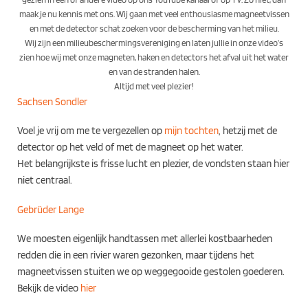
maak je nu kennis met ons. Wij gaan met veel enthousiasme magneetvissen
en met de detector schat zoeken voor de bescherming van het milieu.
Wij zijn een milieubeschermingsvereniging en laten jullie in onze video’s
zien hoe wij met onze magneten, haken en detectors het afval uit het water
en van de stranden halen.
Altijd met veel plezier!
Sachsen Sondler
Voel je vrij om me te vergezellen op
mijn tochten
, hetzij met de
detector op het veld of met de magneet op het water.
Het belangrijkste is frisse lucht en plezier, de vondsten staan hier
niet centraal.
Gebrüder Lange
We moesten eigenlijk handtassen met allerlei kostbaarheden
redden die in een rivier waren gezonken, maar tijdens het
magneetvissen stuiten we op weggegooide gestolen goederen.
Bekijk de video
hier