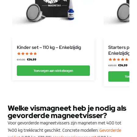
Kinder set – 110 kg – Enkelzijdig
Starters pakk
Enkelzijdig
€
34,99
€
41,99
€
54,99
€
81,99
Toevoegen aan winkelwagen
Toevoeg
Welke vismagneet heb je nodig als
gevorderde magneetvisser?
Voor gevorderde magneetvissers zijn magneten met 400 tot
1400 kg trekkracht geschikt. Concrete modellen:
Gevorderde