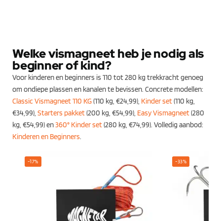
Welke vismagneet heb je nodig als
beginner of kind?
Voor kinderen en beginners is 110 tot 280 kg trekkracht genoeg
om ondiepe plassen en kanalen te bevissen. Concrete modellen:
Classic Vismagneet 110 KG
(110 kg, €24,99),
Kinder set
(110 kg,
€34,99),
Starters pakket
(200 kg, €54,99),
Easy Vismagneet
(280
kg, €54,99) en
360° Kinder set
(280 kg, €74,99). Volledig aanbod:
Kinderen en Beginners
.
-17%
-33%