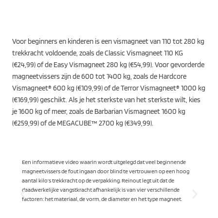
Voor beginners en kinderen is een vismagneet van 110 tot 280 kg
trekkracht voldoende, zoals de Classic Vismagneet 110 KG
(€24,99) of de Easy Vismagneet 280 kg (€54,99). Voor gevorderde
magneetvissers zijn de 600 tot 1400 kg, zoals de Hardcore
Vismagneet® 600 kg (€109,99) of de Terror Vismagneet® 1000 kg
(€169,99) geschikt. Als je het sterkste van het sterkste wilt, kies
je 1600 kg of meer, zoals de Barbarian Vismagneet 1600 kg
(€259,99) of de MEGACUBE™ 2700 kg (€349,99).
Een informatieve video waarin wordt uitgelegd dat veel beginnende
magneetvissers de fout ingaan door blind te vertrouwen op een hoog
v
aantal kilo’s trekkracht op de verpakking. Reinout legt uit dat de
g
daadwerkelijke vangstkracht afhankelijk is van vier verschillende
factoren: het materiaal, de vorm, de diameter en het type magneet.
v