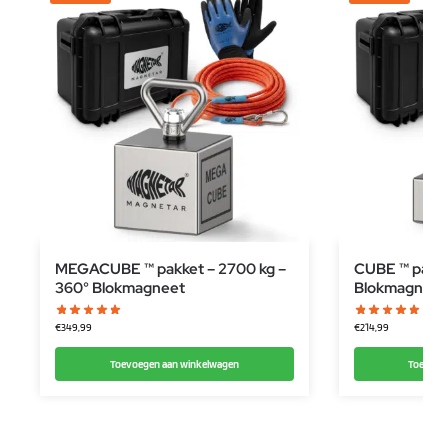
MEGACUBE ™ pakket – 2700 kg –
CUBE ™ pakke
360° Blokmagneet
Blokmagneet
€
349,99
€
214,99
Toevoegen aan winkelwagen
Toevoeg