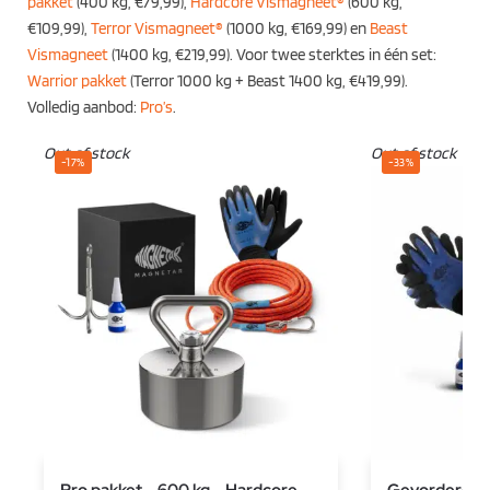
pakket
(400 kg, €79,99),
Hardcore Vismagneet®
(600 kg,
€109,99),
Terror Vismagneet®
(1000 kg, €169,99) en
Beast
Vismagneet
(1400 kg, €219,99). Voor twee sterktes in één set:
Warrior pakket
(Terror 1000 kg + Beast 1400 kg, €419,99).
Volledig aanbod:
Pro’s
.
Out of stock
Out of stock
-17%
-33%