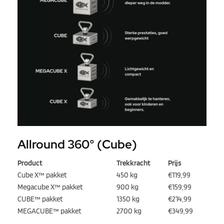
Allround 360° (Cube)
Product
Trekkracht
Prijs
Cube X™ pakket
450 kg
€119,99
Megacube X™ pakket
900 kg
€159,99
CUBE™ pakket
1350 kg
€214,99
MEGACUBE™ pakket
2700 kg
€349,99