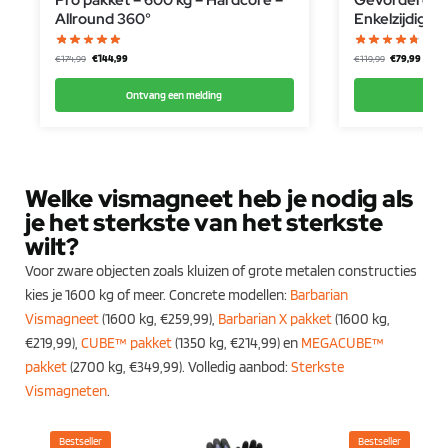
Pro pakket – 600 kg – Hardcore –
Gevorderde p
Allround 360°
Enkelzijdig
€
144,99
€
79,99
€
174,99
€
119,99
Ontvang een melding
Ontv
Welke vismagneet heb je nodig als
je het sterkste van het sterkste
wilt?
Voor zware objecten zoals kluizen of grote metalen constructies
kies je 1600 kg of meer. Concrete modellen:
Barbarian
Vismagneet
(1600 kg, €259,99),
Barbarian X pakket
(1600 kg,
€219,99),
CUBE™ pakket
(1350 kg, €214,99) en
MEGACUBE™
pakket
(2700 kg, €349,99). Volledig aanbod:
Sterkste
Vismagneten
.
Bestseller
Bestseller