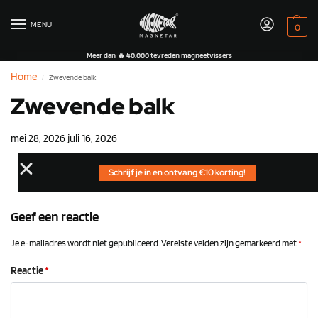
MENU
0
Meer dan 🔥 40.000 tevreden magneetvissers
Home
Zwevende balk
/
Zwevende balk
mei 28, 2026
juli 16, 2026
Schrijf je in en ontvang €10 korting!
Geef een reactie
Je e-mailadres wordt niet gepubliceerd.
Vereiste velden zijn gemarkeerd met
*
Reactie
*