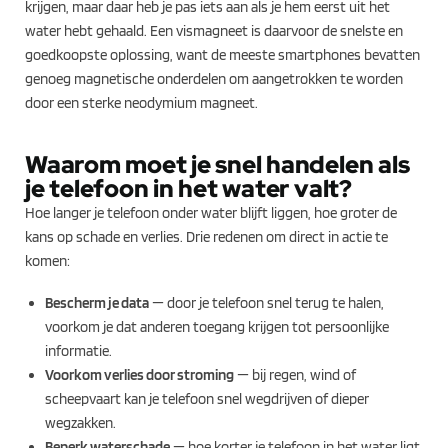
krijgen, maar daar heb je pas iets aan als je hem eerst uit het
water hebt gehaald. Een vismagneet is daarvoor de snelste en
goedkoopste oplossing, want de meeste smartphones bevatten
genoeg magnetische onderdelen om aangetrokken te worden
door een sterke neodymium magneet.
Waarom moet je snel handelen als
je telefoon in het water valt?
Hoe langer je telefoon onder water blijft liggen, hoe groter de
kans op schade en verlies. Drie redenen om direct in actie te
komen:
Bescherm je data
— door je telefoon snel terug te halen,
voorkom je dat anderen toegang krijgen tot persoonlijke
informatie.
Voorkom verlies door stroming
— bij regen, wind of
scheepvaart kan je telefoon snel wegdrijven of dieper
wegzakken.
Beperk waterschade
— hoe korter je telefoon in het water ligt,