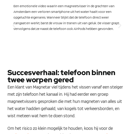
Een emotionele video waarin een magneetvisser in de grachten van
Amsterdam een verloren smartphone uit het water haalt voor een
v
opgeluchte eigenares. Wanneer blijkt dat de telefoon direct weer
aangaat en werkt, barst de vrouw in tranen uit van geluk. De visser grapt
vervolgens dat ze naast de telefoon ook AirPods hebben gevonden.
o
s
Succesverhaal: telefoon binnen
twee worpen gered
Een klant van Magnetar viel tijdens het vissen vanaf een steiger
met zijn telefoon het kanaal in. Hij had eerder een groep
magneetvissers gesproken die met hun magneten van alles uit
het water hadden gehaald, van kogels tot verkeersborden, en
wist meteen wat hem te doen stond.
Om het risico zo klein mogelijk te houden, koos hij voor de