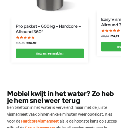
Easy Vismagn
Allround 360
Pro pakket – 600 kg – Hardcore –
Allround 360°
€
54,99
€
79,99
€
144,99
€
174,99
Toevoeg
Ontvang een melding
Mobiel kwijt in het water? Zo heb
je hem snel weer terug
Een telefoon in het water is vervelend, maar met de juiste
vismagneet vaak binnen enkele minuten weer opgelost. Kies
voor de
Hardcore vismagneet
als je de hoogste kans op succes