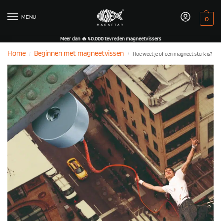
MENU
0
Meer dan 🔥 40.000 tevreden magneetvissers
Home
Beginnen met magneetvissen
Hoe weet je of een magneet sterk is?
/
/