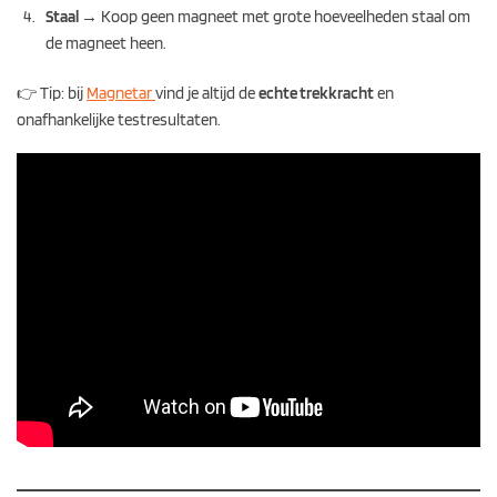
Staal
→ Koop geen magneet met grote hoeveelheden staal om
de magneet heen.
👉 Tip: bij
Magnetar
vind je altijd de
echte trekkracht
en
onafhankelijke testresultaten.