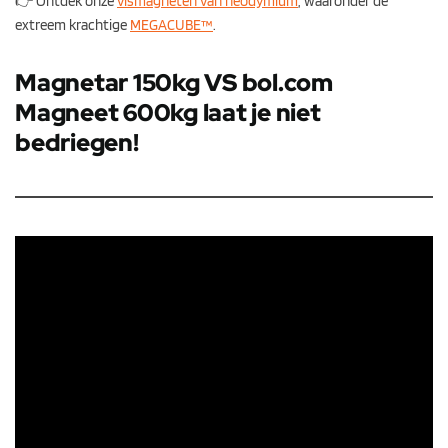
👉 Ontdek onze
vismagneten van neodymium
, waaronder de
extreem krachtige
MEGACUBE™
.
Magnetar 150kg VS bol.com
Magneet 600kg laat je niet
bedriegen!