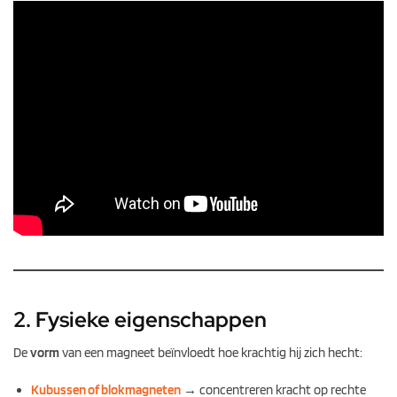
2. Fysieke eigenschappen
De
vorm
van een magneet beïnvloedt hoe krachtig hij zich hecht:
Kubussen of blokmagneten
→ concentreren kracht op rechte