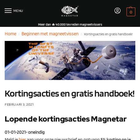
MENU
0
Meer dan 🔥 40.000 tevreden magneetvissers
Home
Beginnen met magneetvissen
Kortingsacties en gratis handboek!
/
/
Kortingsacties en gratis handboek!
FEBRUARI 3, 2021
Lopende kortingsacties Magnetar
01-01-2021- oneindig
Meld je
hier
aan voor onze nieuwsbrief en ontvang
5% korting op je