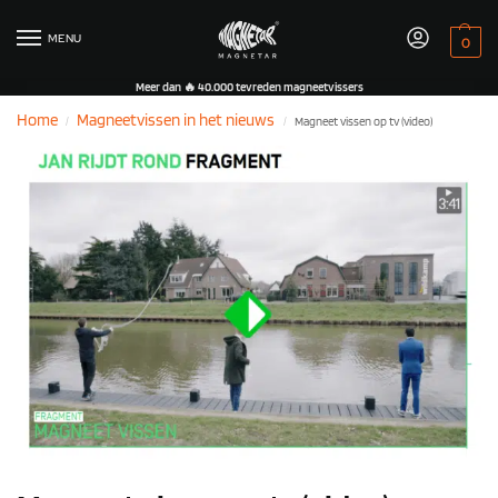
MENU
0
Meer dan 🔥 40.000 tevreden magneetvissers
Home
Magneetvissen in het nieuws
Magneet vissen op tv (video)
/
/