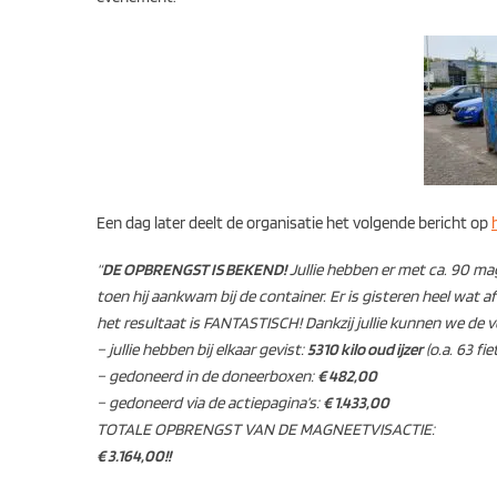
Een dag later deelt de organisatie het volgende bericht op
“
DE OPBRENGST IS BEKEND!
Jullie hebben er met ca. 90 ma
toen hij aankwam bij de container. Er is gisteren heel wat
het resultaat is FANTASTISCH! Dankzij jullie kunnen we de 
– jullie hebben bij elkaar gevist:
5310 kilo oud ijzer
(o.a. 63 fi
– gedoneerd in de doneerboxen:
€ 482,00
– gedoneerd via de actiepagina’s:
€ 1.433,00
TOTALE OPBRENGST VAN DE MAGNEETVISACTIE:
€ 3.164,00!!