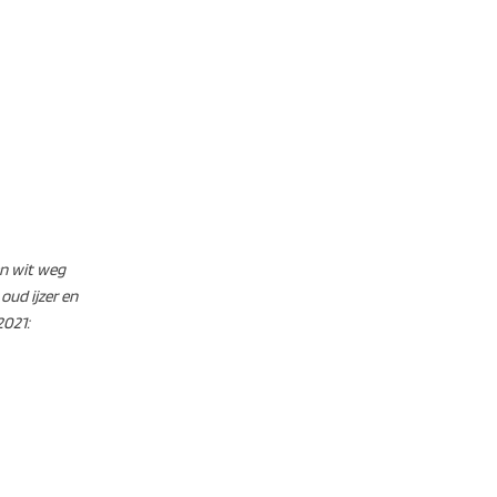
en wit weg
oud ijzer en
2021: