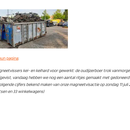
hun pagina
:
gneetvissers kei- en keihard voor gewerkt: de oudijzerboer trok vanmorg
 afgevist, vandaag hebben we nog een aantal ritjes gemaakt met gedoneerd 
volgende cijfers bekend maken van onze magneetvisactie op zondag 11 juli 
etsen en 33 winkelwagens)