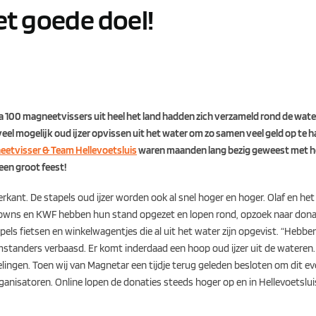
t goede doel!
ijna 100 magneetvissers uit heel het land hadden zich verzameld rond de wate
eel mogelijk oud ijzer opvissen uit het water om zo samen veel geld op te h
eetvisser & Team Hellevoetsluis
waren maanden lang bezig geweest met h
een groot feest!
rkant. De stapels oud ijzer worden ook al snel hoger en hoger. Olaf en he
niClowns en KWF hebben hun stand opgezet en lopen rond, opzoek naar dona
ls fietsen en winkelwagentjes die al uit het water zijn opgevist. “Hebben j
mstanders verbaasd. Er komt inderdaad een hoop oud ijzer uit de wateren
elingen. Toen wij van Magnetar een tijdje terug geleden besloten om dit 
ganisatoren. Online lopen de donaties steeds hoger op en in Hellevoetslu