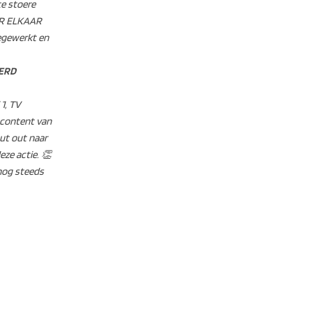
te stoere
OOR ELKAAR
egewerkt en
EERD
1, TV
n content van
out out naar
ze actie. 👏
 nog steeds