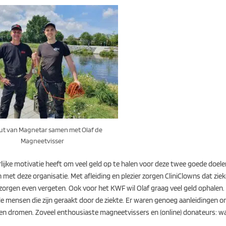
ut van Magnetar samen met Olaf de
Magneetvisser
rlijke motivatie heeft om veel geld op te halen voor deze twee goede doelen
 met deze organisatie. Met afleiding en plezier zorgen CliniClowns dat ziek
gen even vergeten. Ook voor het KWF wil Olaf graag veel geld ophalen. H
le mensen die zijn geraakt door de ziekte. Er waren genoeg aanleidingen o
rven dromen. Zoveel enthousiaste magneetvissers en (online) donateurs: wa