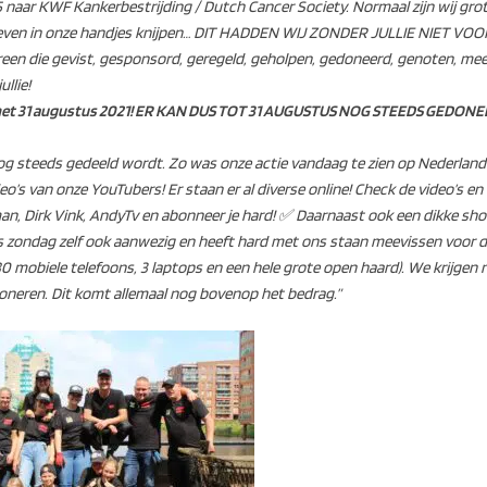
15 naar KWF Kankerbestrijding / Dutch Cancer Society. Normaal zijn wij gro
r even in onze handjes knijpen… DIT HADDEN WIJ ZONDER JULLIE NIET V
een die gevist, gesponsord, geregeld, geholpen, gedoneerd, genoten, me
llie!
 met 31 augustus 2021! ER KAN DUS TOT 31 AUGUSTUS NOG STEEDS GEDON
og steeds gedeeld wordt. Zo was onze actie vandaag te zien op Nederland 
eo’s van onze YouTubers! Er staan er al diverse online! Check de video’s e
man, Dirk Vink, AndyTv en abonneer je hard! ✅ Daarnaast ook een dikke sh
 zondag zelf ook aanwezig en heeft hard met ons staan meevissen voor de
80 mobiele telefoons, 3 laptops en een hele grote open haard). We krijgen
doneren. Dit komt allemaal nog bovenop het bedrag.”