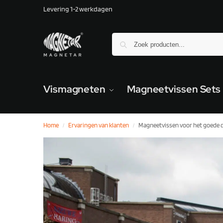
Levering 1-2 werkdagen
Vismagneten
Magneetvissen Sets
Home
Ervaringen van klanten
Magneetvissen voor het goede d
/
/