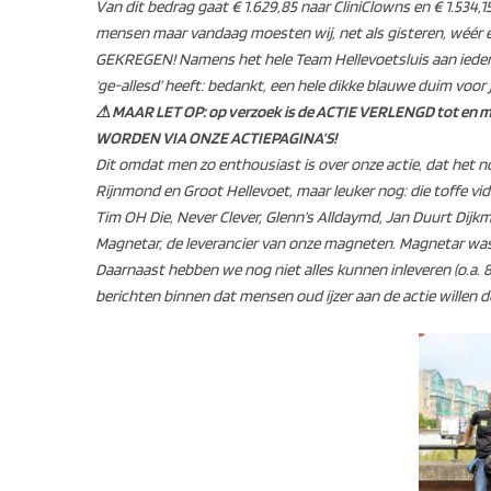
Van dit bedrag gaat € 1.629,85 naar CliniClowns en € 1.534,
mensen maar vandaag moesten wij, net als gisteren, wéé
GEKREGEN! Namens het hele Team Hellevoetsluis aan ieder
‘ge-allesd’ heeft: bedankt, een hele dikke blauwe duim voor ju
⚠ MAAR LET OP: op verzoek is de ACTIE VERLENGD tot en
WORDEN VIA ONZE ACTIEPAGINA’S!
Dit omdat men zo enthousiast is over onze actie, dat het n
Rijnmond en Groot Hellevoet, maar leuker nog: die toffe vid
Tim OH Die, Never Clever, Glenn’s Alldaymd, Jan Duurt Dijk
Magnetar, de leverancier van onze magneten. Magnetar was
Daarnaast hebben we nog niet alles kunnen inleveren (o.a. 
berichten binnen dat mensen oud ijzer aan de actie willen 