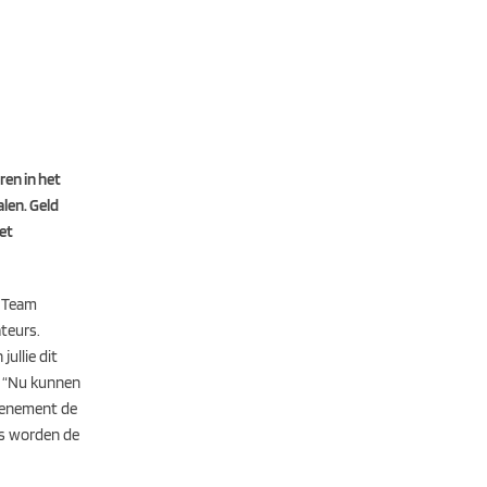
ren in het
alen. Geld
et
t Team
teurs.
ullie dit
. “Nu kunnen
evenement de
is worden de