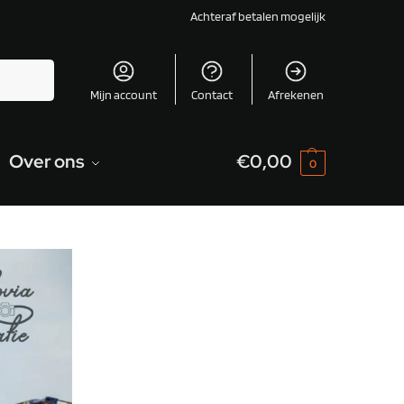
Achteraf betalen mogelijk
Zoeken
Mijn account
Contact
Afrekenen
Over ons
€
0,00
0