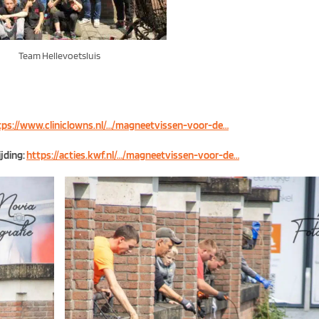
Team Hellevoetsluis
tps://www.cliniclowns.nl/…/magneetvissen-voor-de…
ijding:
https://acties.kwf.nl/…/magneetvissen-voor-de…