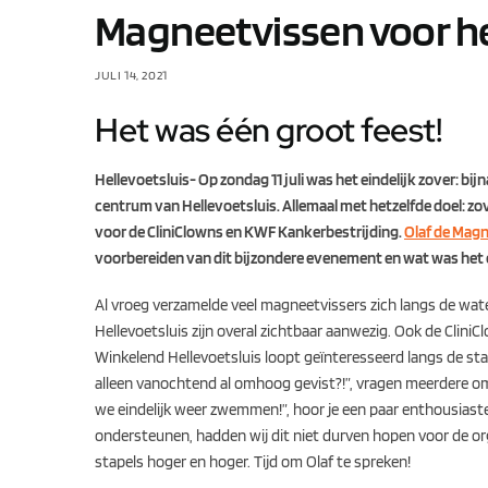
Magneetvissen voor he
JULI 14, 2021
Het was één groot feest!
Hellevoetsluis- Op zondag 11 juli was het eindelijk zover: b
centrum van Hellevoetsluis. Allemaal met hetzelfde doel: zov
voor de CliniClowns en KWF Kankerbestrijding.
Olaf de Magn
voorbereiden van dit bijzondere evenement en wat was het 
Al vroeg verzamelde veel magneetvissers zich langs de wate
Hellevoetsluis zijn overal zichtbaar aanwezig. Ook de Cli
Winkelend Hellevoetsluis loopt geïnteresseerd langs de stape
alleen vanochtend al omhoog gevist?!”, vragen meerdere o
we eindelijk weer zwemmen!”, hoor je een paar enthousiast
ondersteunen, hadden wij dit niet durven hopen voor de or
stapels hoger en hoger. Tijd om Olaf te spreken!