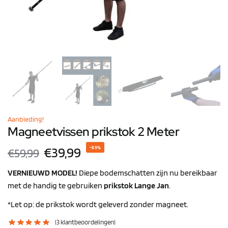
Aanbieding!
Magneetvissen prikstok 2 Meter
€
39,99
-33%
€
59,99
VERNIEUWD MODEL!
Diepe bodemschatten zijn nu bereikbaar
met de handig te gebruiken
prikstok Lange Jan
.
*Let op: de prikstok wordt geleverd zonder magneet.
(
3
klantbeoordelingen)