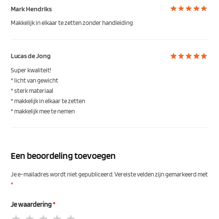
Mark Hendriks
Makkelijk in elkaar te zetten zonder handleiding
Lucas de Jong
Super kwaliteit!
* licht van gewicht
* sterk materiaal
* makkelijk in elkaar te zetten
* makkelijk mee te nemen
Een beoordeling toevoegen
Je e-mailadres wordt niet gepubliceerd.
Vereiste velden zijn gemarkeerd met
*
Je waardering
*