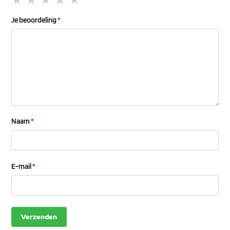
Je beoordeling
*
Naam
*
E-mail
*