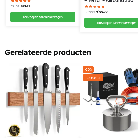
– Terror – Allround 360°
€
29,99
€
34,99
€
199,99
€
239,99
Toevoegen aan winkelwagen
Toevoegen aan winkelwagen
Gerelateerde producten
-20%
Bestseller