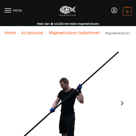
MENU
0
Meer dan 🔥 40.000 tevreden magneetvissers
Home
Accessoires
Magneetvissen toebehoren
Magneetvissen prikstok 2 Meter
/
/
/