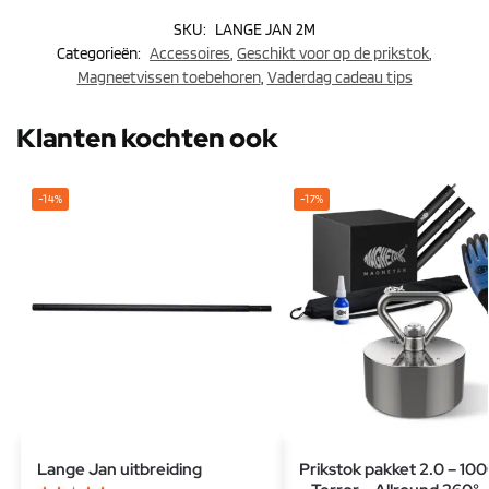
SKU:
LANGE JAN 2M
Categorieën:
Accessoires
,
Geschikt voor op de prikstok
,
Magneetvissen toebehoren
,
Vaderdag cadeau tips
Klanten kochten ook
-14%
-17%
Lange Jan uitbreiding
Prikstok pakket 2.0 – 100