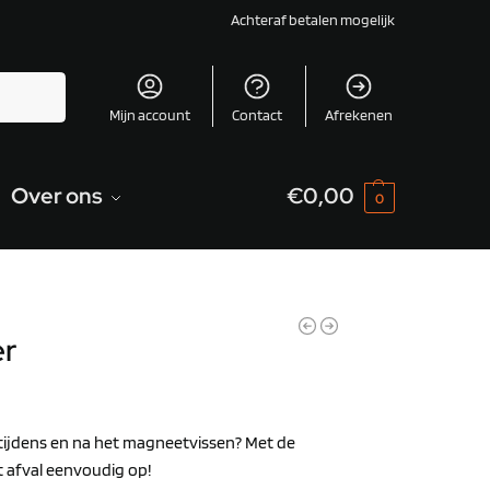
Achteraf betalen mogelijk
Zoeken
Mijn account
Contact
Afrekenen
Over ons
€
0,00
0
r
tijdens en na het magneetvissen? Met de
et afval eenvoudig op!