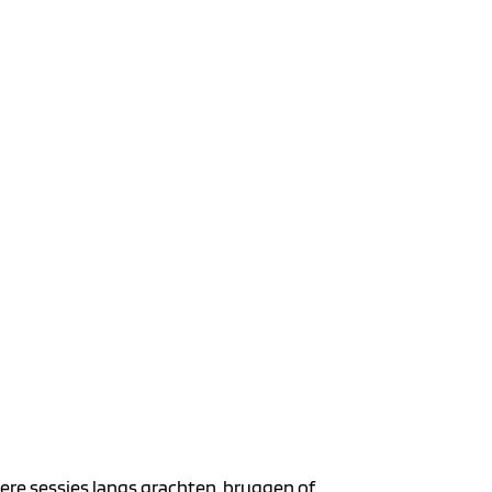
ngere sessies langs grachten, bruggen of