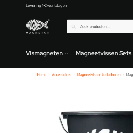
Levering 1-2 werkdagen
Vismagneten
Magneetvissen Sets
Home
Accessoires
Magneetvissen toebehoren
Mag
/
/
/