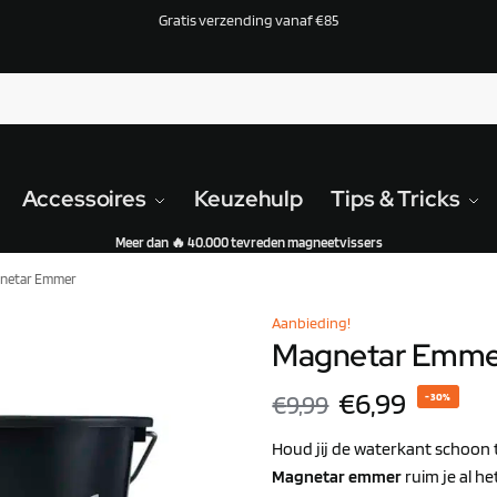
Gratis verzending vanaf €85
Accessoires
Keuzehulp
Tips & Tricks
Meer dan 🔥 40.000 tevreden magneetvissers
netar Emmer
Aanbieding!
Magnetar Emme
€
6,99
€
9,99
-30%
Houd jij de waterkant schoon 
Magnetar emmer
ruim je al h