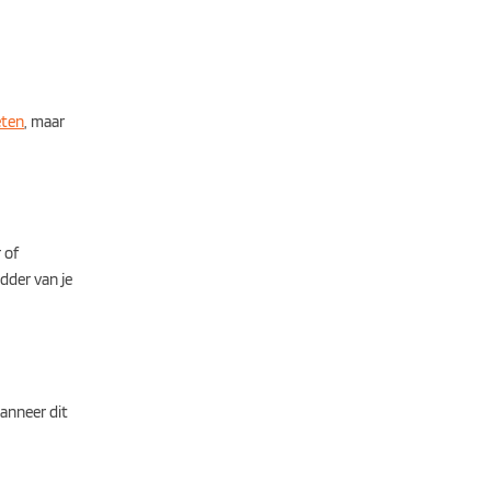
eten
, maar
 of
dder van je
wanneer dit