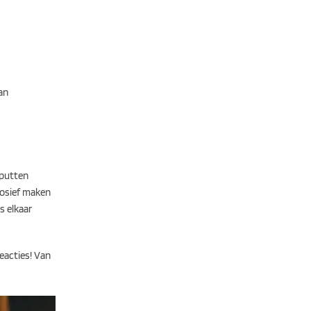
an
 putten
rosief maken
s elkaar
reacties! Van