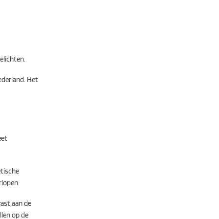
elichten.
ederland. Het
eet
etische
rlopen.
vast aan de
llen op de