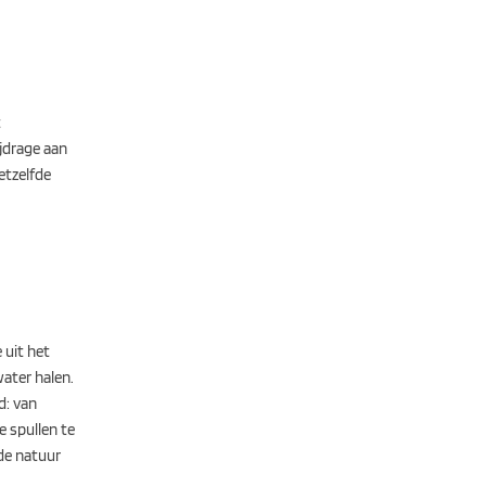
t
ijdrage aan
etzelfde
 uit het
water halen.
d: van
e spullen te
de natuur