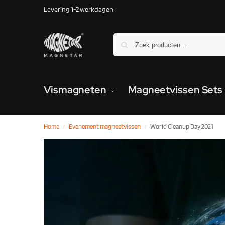
Levering 1-2 werkdagen
Vismagneten
Magneetvissen Sets
Home
Evenement magneetvissen
World Cleanup Day 2021
/
/