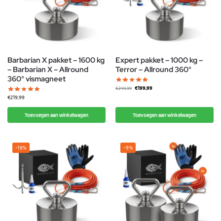
Barbarian X pakket – 1600 kg
Expert pakket – 1000 kg –
– Barbarian X – Allround
Terror – Allround 360°
360° vismagneet
€
199,99
€
249,99
€
219,99
Toevoegen aan winkelwagen
Toevoegen aan winkelwagen
-16%
-9%