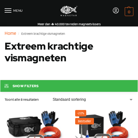
MENU
0
Meer dan 🔥 40.000 tevreden magneetvissers
Home
Extreem krachtige vismagneten
/
Extreem krachtige
vismagneten
SHOW FILTERS
Toont alle 8 resultaten
-20%
Bestseller