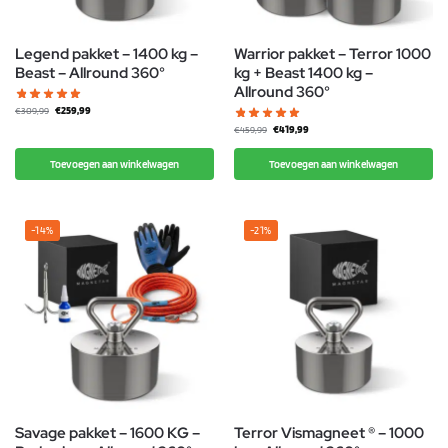
Legend pakket – 1400 kg –
Warrior pakket – Terror 1000
Beast – Allround 360°
kg + Beast 1400 kg –
Allround 360°
€
259,99
€
309,99
€
419,99
€
459,99
Toevoegen aan winkelwagen
Toevoegen aan winkelwagen
-14%
-21%
Savage pakket – 1600 KG –
Terror Vismagneet ® – 1000