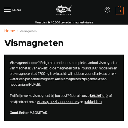
MENU
0
Meer dan 🔥 40.000 tevreden magneetvissers
Home
Vismagneten
/
Vismagneten
Vismagneet kopen?
Bekijk hieronder ons complete aanbod vismagneten
van Magnetar. Van enkelzijdige magneten tot allround 360° modellen en
blokmagneten tot 2700 kg trekkracht: wij hebben voor elk niveau en elk
water een passende magneet. Alle vismagneten zijn gemaakt van
neodymium (NdFeB).
keuzehulp
Twijfel je welke vismagneet bij jou past? Gebruik onze
, of
vismagneet accessoires
pakketten
bekijk direct onze
en
.
Good. Better. MAGNETAR.