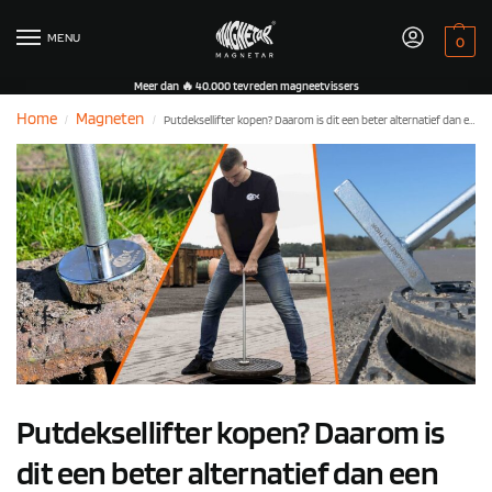
MENU
0
Meer dan 🔥 40.000 tevreden magneetvissers
Home
Magneten
Putdeksellifter kopen? Daarom is dit een beter alternatief dan een puthaak
/
/
Putdeksellifter kopen? Daarom is
dit een beter alternatief dan een