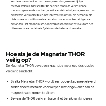
Een demonstratievideo van de Magnetar Thor, een veelzijdige
roestvrijstalen putdeksellifter. De beelden tonen de verschillende
toepassingen van de tool: het gebruik van de krachtige magneetkop om
putdeksels verticaal te tillen, het inzetten van de tool als hefboom, als
pikhouweel om vuil los te slaan en als schraper voor het reinigen van
putranden. Het ergonomische ontwerp is specifiek ontwikkeld om het
tillen van zware putdeksels fysiek minder belastend te maken.
Hoe sla je de Magnetar THOR
veilig op?
De Magnetar THOR bevat een krachtige magneet, dus opslag
verdient aandacht:
Bij elke Magnetar THOR wordt een opbergkap meegeleverd,
zodat andere metalen voorwerpen niet ongewenst aan de
magneet vast komen te zitten.
Bewaar de THOR veilig en buiten het bereik van kinderen.