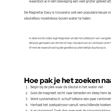
waardoor je in één beweging een veel groter gebied af
De Magnetar Easy is trouwens ook een populaire keuze vo
sleutelbos moeiteloos boven water te halen.
In deze korte video legt Magnetar uit dat het uitblijven van vang
dikwijls gemaakt van ferriet of nep-neodymium en verliezen snel h
af met de waarschuwing dat goedkoop uiteindelijk duurkoop is.
Hoe pak je het zoeken naa
Begin bij de plek waar de sleutel in het water viel.
Gooi de magneet recht naar beneden en sleep hem l
Werk systematisch: schuif telkens een paar centimeter
Herhaal het zoekpatroon vanuit verschillende hoeken
Is er stroming? Zoek dan mee met de stroomrichting, 