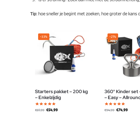
Tip:
hoe sneller je begint met zoeken, hoe groter de kans da
-33%
-21%
Starters pakket – 200 kg
360° Kinder set 
– Enkelzijdig
– Easy – Allroun
€
54,99
€
74,99
€
81,99
€
94,99