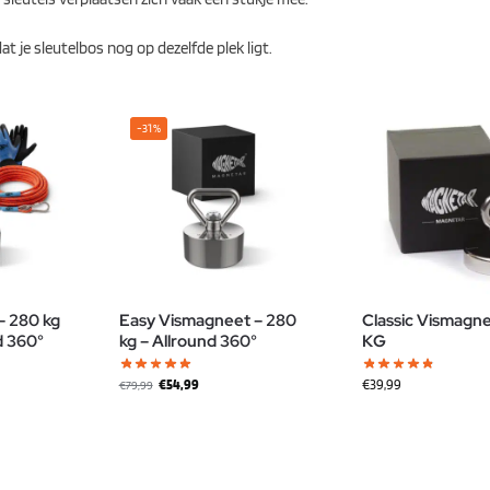
t je sleutelbos nog op dezelfde plek ligt.
-31%
– 280 kg
Easy Vismagneet – 280
Classic Vismagn
d 360°
kg – Allround 360°
KG
€
54,99
€
39,99
€
79,99