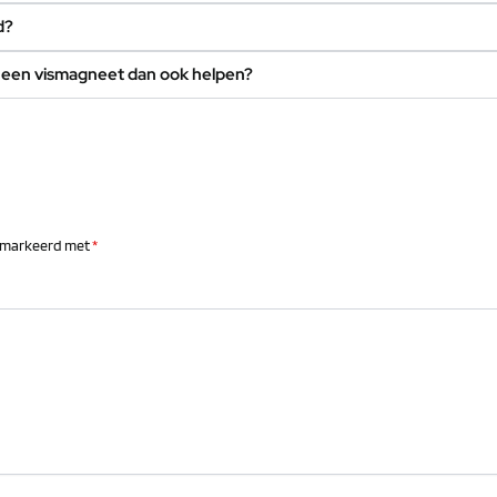
d?
an een vismagneet dan ook helpen?
gemarkeerd met
*