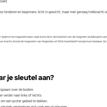
zoekt.
or kinderen en beginners: licht in gewicht, maar met genoeg trekkracht 
sten tijdens het magneetvissen vaak komt door de kwaliteit van de magneet. Goedkopere vari
un kracht, terwijl de magneten van Magnetar uit 100% kwalitatief neodymium bestaan. De v
r je sleutel aan?
angzaam over de bodem.
 verder naar links of rechts.
 om een groter gebied te dekken.
sleutels verplaatsen zich vaak een stukje mee.