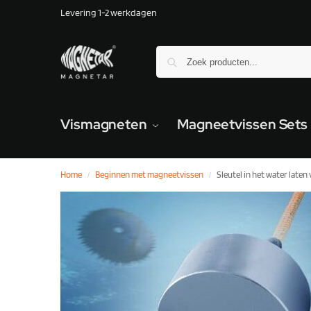
Levering 1-2 werkdagen
Vismagneten
Magneetvissen Sets
Home
Beginnen met magneetvissen
Sleutel in het water late
/
/