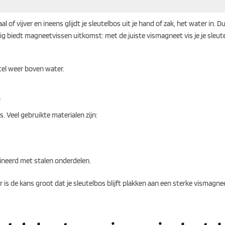
 of vijver en ineens glijdt je sleutelbos uit je hand of zak, het water in. D
kig biedt magneetvissen uitkomst: met de juiste vismagneet vis je je sleut
tel weer boven water.
?
s. Veel gebruikte materialen zijn:
ineerd met stalen onderdelen.
 is de kans groot dat je sleutelbos blijft plakken aan een sterke vismagnee