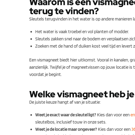
Waarom is een vismagnee
terug te vinden?
Sleutels terugvinden in het water is op andere manieren l
Het water is vaak troebel en vol planten of modder.
Sleutels zakken snel naar de bodem en verplaatsen zi
Zoeken met de hand of duiken kost veel tijd en levert z
Een vismagneet biedt hier uitkomst. Vooral in kanalen, gr
aanzienlijk. Twijfel je of magneetvissen op jouw locatie 
voordat je begint.
Welke vismagneet heb je 
De juiste keuze hangt af van je situatie:
Weet je exact waar de sleutel ligt?
Kies dan voor een
en
sleutelbos, inclusief touw in onze sets.
Weet je de locatie maar ongeveer?
Kies dan voor een
3