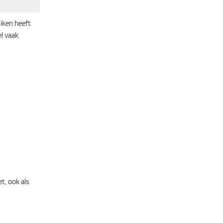
uiken heeft
el vaak
t, ook als