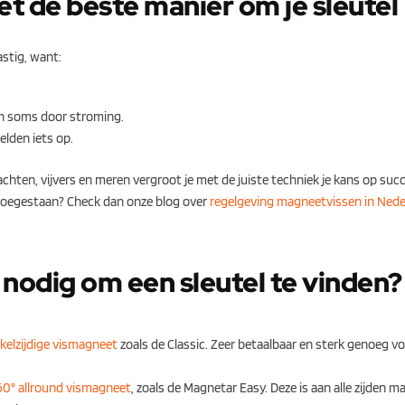
t de beste manier om je sleutel
astig, want:
ch soms door stroming.
elden iets op.
achten, vijvers en meren vergroot je met de juiste techniek je kans op suc
is toegestaan? Check dan onze blog over
regelgeving magneetvissen in Nede
nodig om een sleutel te vinden?
kelzijdige vismagneet
zoals de Classic. Zeer betaalbaar en sterk genoeg v
60° allround vismagneet
, zoals de Magnetar Easy. Deze is aan alle zijden m