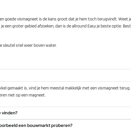
 een goede vismagneet is de kans groot dat je hem toch terugvindt. Weet j
t je een groter gebied afzoeken, dan is de allround Easy je beste optie. Bes
je sleutel snel weer boven water.
f nikkel gemaakt is, vind je hem meestal makkelijk met een vismagneet terug.
geren niet op een magneet.
e vinden?
voorbeeld een bouwmarkt proberen?