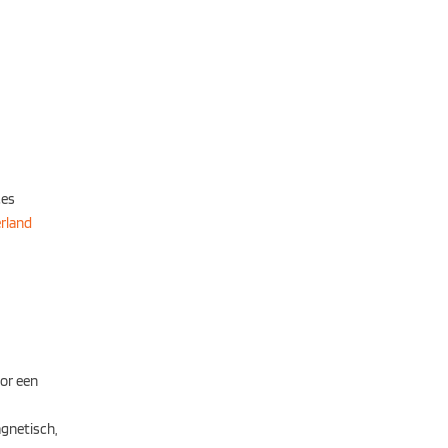
ces
rland
oor een
agnetisch,