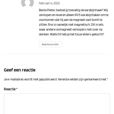
februari 4, 2025
Beste Pieter, bedoel jij toevallig de karabijnhaak? Wij
verkopen en leveren alleen RVS karabijnhaken om te
voorkomen dat hij aan de magneet vast komt te
zitten. Rvs is namelijk niet magnetisch. Dit is iets
waar andere vismagneet verkopers niet over na
denken. Wellicht heb je het touw elders gekocht?
Beantwoorden
Geef een reactie
Je e-mailadres wordt niet gepubliceerd.
Vereiste velden zijn gemarkeerd met
*
Reactie
*