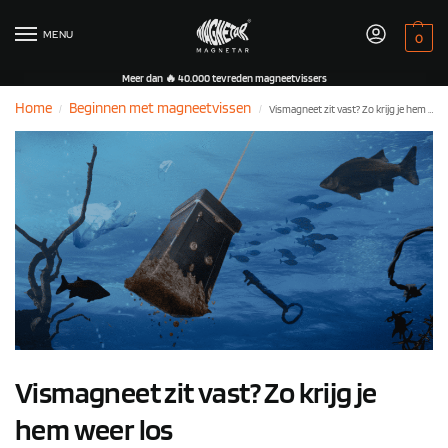
MENU
0
Meer dan 🔥 40.000 tevreden magneetvissers
Home
Beginnen met magneetvissen
Vismagneet zit vast? Zo krijg je hem weer los
/
/
Vismagneet zit vast? Zo krijg je
hem weer los