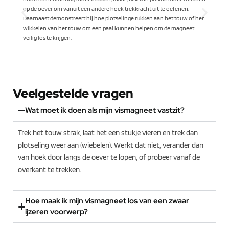
op de oever om vanuit een andere hoek trekkracht uit te oefenen.
Daarnaast demonstreert hij hoe plotselinge rukken aan het touw of het
wikkelen van het touw om een paal kunnen helpen om de magneet
veilig los te krijgen.
d
Veelgestelde vragen
Wat moet ik doen als mijn vismagneet vastzit?
Trek het touw strak, laat het een stukje vieren en trek dan
plotseling weer aan (wiebelen). Werkt dat niet, verander dan
van hoek door langs de oever te lopen, of probeer vanaf de
overkant te trekken.
Hoe maak ik mijn vismagneet los van een zwaar
ijzeren voorwerp?