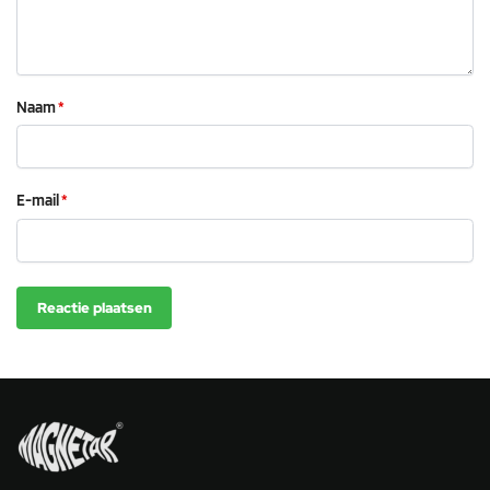
Naam
*
E-mail
*