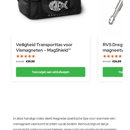
Veiligheid Transporttas voor
RVS Dreghaa
Vismagneten – MagShield™
magneetviss
€
39,99
€
24,99
€
49,99
€
34,99
Toevoegen aan winkelwagen
Toevoeg
In deze handige video deelt Magnetar praktische tips voor wanneer een
vismagneet vast komt te zitten op de bodem. Reinout legt uit dat je
nooit recht omhoog moet trekken, maar juist van positie moet wisselen
v