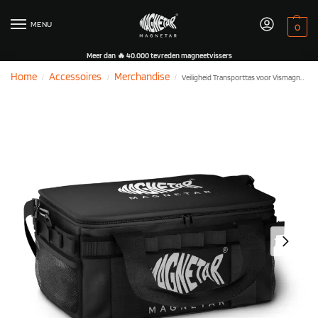
MENU
0
Meer dan 🔥 40.000 tevreden magneetvissers
Home
Accessoires
Merchandise
Veiligheid Transporttas voor Vismagneten – MagShield™
/
/
/