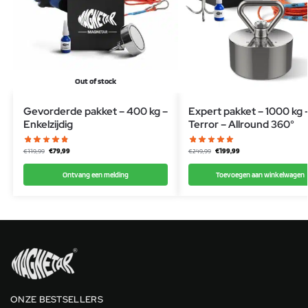
Out of stock
Gevorderde pakket – 400 kg –
Expert pakket – 1000 kg 
Enkelzijdig
Terror – Allround 360°
€
79,99
€
199,99
€
119,99
€
249,99
Ontvang een melding
Toevoegen aan winkelwagen
ONZE BESTSELLERS