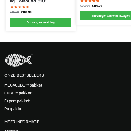
kg – Allround 360°
€
259,99
€
309,99
€
109,99
€
139,99
Toevoegen aan winkelwagen
Ontvang een melding
ONZE BESTSELLERS
MEGACUBE ™ pakket
CUBE ™ pakket
Expert pakket
Pro pakket
MEER INFORMATIE