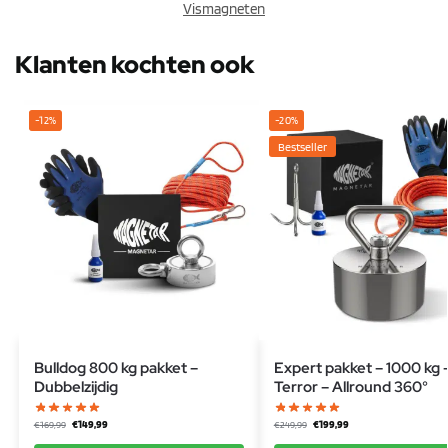
Vismagneten
Klanten kochten ook
-12%
-20%
Bestseller
Bulldog 800 kg pakket –
Expert pakket – 1000 kg 
Dubbelzijdig
Terror – Allround 360°
€
149,99
€
199,99
€
169,99
€
249,99