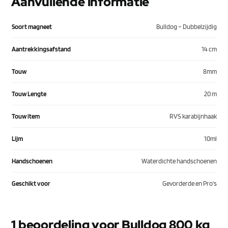
Aanvullende informatie
Soort magneet
Bulldog – Dubbelzijdig
Aantrekkingsafstand
14 cm
Touw
8mm
Touw Lengte
20 m
Touw item
RVS karabijnhaak
Lijm
10ml
Handschoenen
Waterdichte handschoenen
Geschikt voor
Gevorderde en Pro's
1 beoordeling voor
Bulldog 800 kg