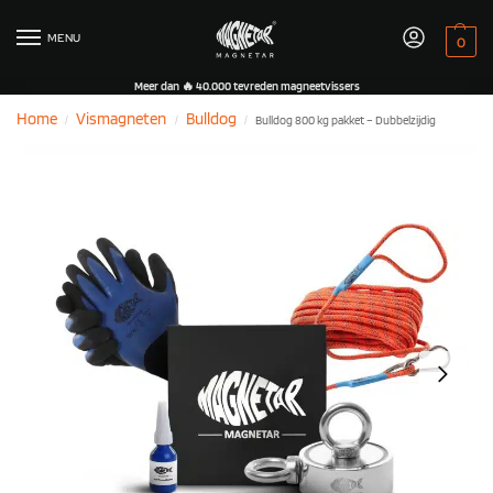
MENU
0
Meer dan 🔥 40.000 tevreden magneetvissers
Home
Vismagneten
Bulldog
Bulldog 800 kg pakket – Dubbelzijdig
/
/
/