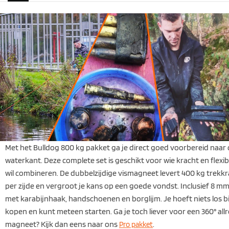
Met het Bulldog 800 kg pakket ga je direct goed voorbereid naar
waterkant. Deze complete set is geschikt voor wie kracht en flexibil
wil combineren. De dubbelzijdige vismagneet levert 400 kg trekk
per zijde en vergroot je kans op een goede vondst. Inclusief 8 m
met karabijnhaak, handschoenen en borglijm. Je hoeft niets los bi
kopen en kunt meteen starten. Ga je toch liever voor een 360° al
magneet? Kijk dan eens naar ons
.
Pro pakket