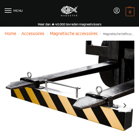
MENU
0
Meer dan 🔥 40.000 tevreden magneetvissers
Home
Accessoires
Magnetische accessoires
Magnetische heftruckbezem
/
/
/