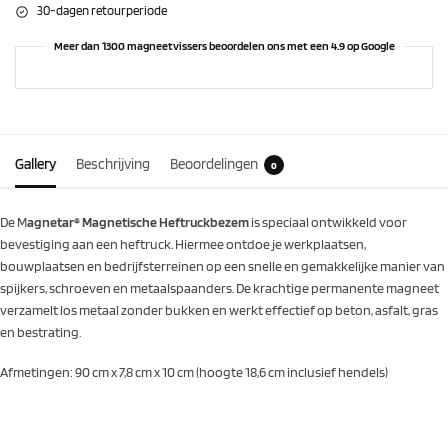
30-dagen retourperiode
Meer dan 1300 magneetvissers beoordelen ons met een 4.9 op Google
Gallery
Beschrijving
Beoordelingen
0
De M
agnetar® Magnetische Heftruckbezem
is speciaal ontwikkeld voor
bevestiging aan een heftruck. Hiermee ontdoe je werkplaatsen,
bouwplaatsen en bedrijfsterreinen op een snelle en gemakkelijke manier van
spijkers, schroeven en metaalspaanders. De krachtige permanente magneet
verzamelt los metaal zonder bukken en werkt effectief op beton, asfalt, gras
en bestrating.
Afmetingen: 90 cm x 7,8 cm x 10 cm (hoogte 18,6 cm inclusief hendels)