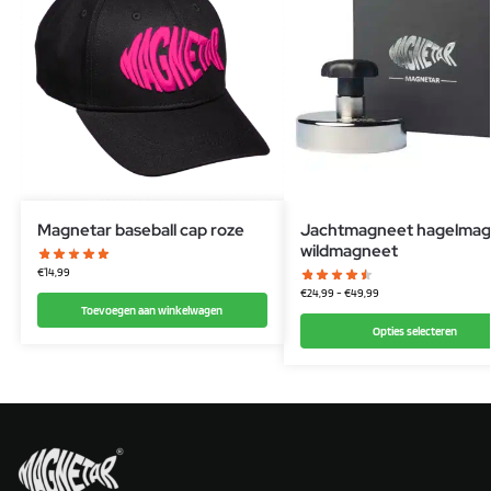
Magnetar baseball cap roze
Jachtmagneet hagelmag
wildmagneet
€
14,99
€
24,99
-
€
49,99
Toevoegen aan winkelwagen
Opties selecteren