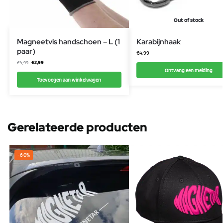
Out of stock
Magneetvis handschoen – L (1
Karabijnhaak
paar)
€
4,99
€
2,99
€
4,99
Ontvang een melding
Toevoegen aan winkelwagen
Gerelateerde producten
-60%