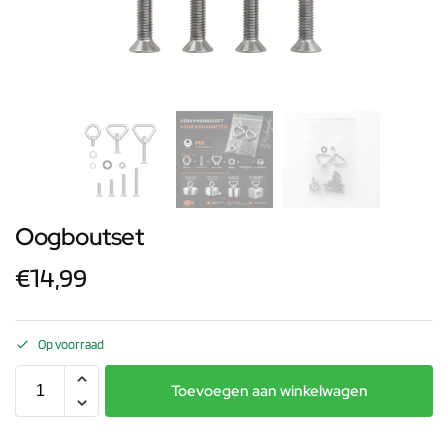
Oogboutset
€
14,99
Op voorraad
Toevoegen aan winkelwagen