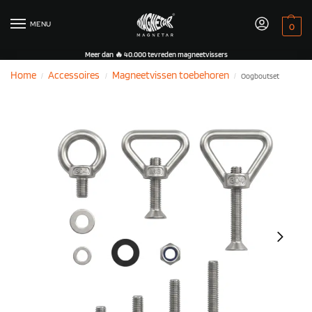
MENU
0
Meer dan 🔥 40.000 tevreden magneetvissers
Home
Accessoires
Magneetvissen toebehoren
Oogboutset
/
/
/