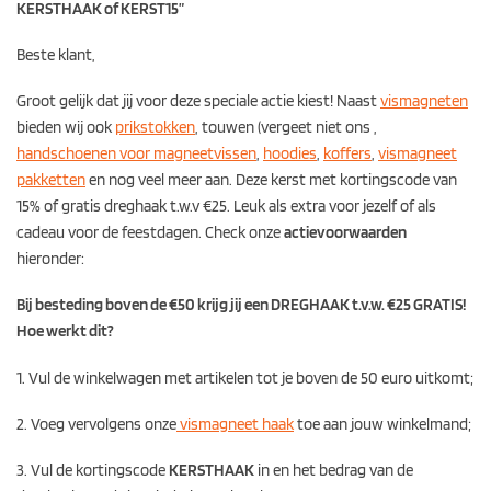
KERSTHAAK of KERST15”
Beste klant,
Groot gelijk dat jij voor deze speciale actie kiest! Naast
vismagneten
bieden wij ook
prikstokken
, touwen (vergeet niet ons ,
handschoenen voor magneetvissen
,
hoodies
,
koffers
,
vismagneet
pakketten
en nog veel meer aan. Deze kerst met kortingscode van
15% of gratis dreghaak t.w.v €25. Leuk als extra voor jezelf of als
cadeau voor de feestdagen. Check onze
actievoorwaarden
hieronder:
Bij besteding boven de €50 krijg jij een DREGHAAK t.v.w. €25 GRATIS!
Hoe werkt dit?
1. Vul de winkelwagen met artikelen tot je boven de 50 euro uitkomt;
2. Voeg vervolgens onze
vismagneet haak
toe aan jouw winkelmand;
3. Vul de kortingscode
KERSTHAAK
in en het bedrag van de