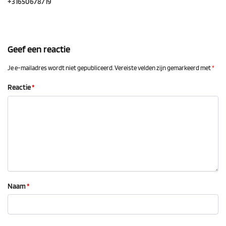
+31650678719
Geef een reactie
Je e-mailadres wordt niet gepubliceerd.
Vereiste velden zijn gemarkeerd met
*
Reactie
*
Naam
*