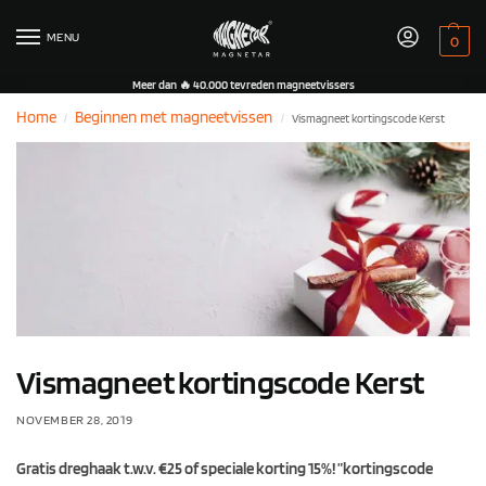
MENU
0
Meer dan 🔥 40.000 tevreden magneetvissers
Home
Beginnen met magneetvissen
Vismagneet kortingscode Kerst
/
/
Vismagneet kortingscode Kerst
NOVEMBER 28, 2019
Gratis dreghaak t.w.v. €25 of speciale korting 15%! ”kortingscode