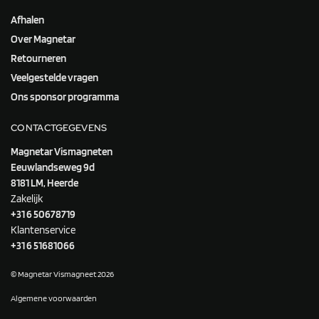
Afhalen
Over Magnetar
Retourneren
Veelgestelde vragen
Ons sponsor programma
CONTACTGEGEVENS
Magnetar Vismagneten
Eeuwlandseweg 9d
8181 LM, Heerde
Zakelijk
+31 6 50678719
Klantenservice
+31 6 51681066
© Magnetar Vismagneet 2026
Algemene voorwaarden