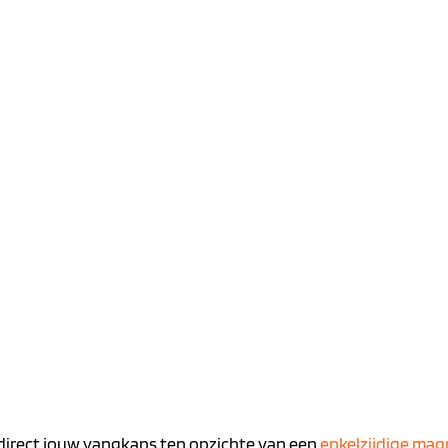
 direct jouw vangkans ten opzichte van een
enkelzijdige ma