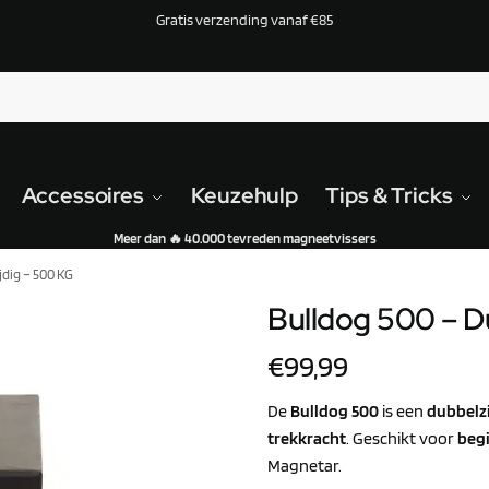
Gratis verzending vanaf €85
Accessoires
Keuzehulp
Tips & Tricks
Meer dan 🔥 40.000 tevreden magneetvissers
jdig – 500 KG
Bulldog 500 – D
€
99,99
De
Bulldog 500
is een
dubbelz
trekkracht
. Geschikt voor
beg
Magnetar.