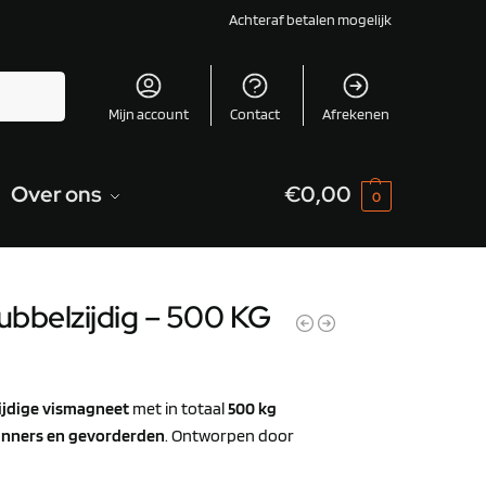
Achteraf betalen mogelijk
Zoeken
Mijn account
Contact
Afrekenen
Over ons
€
0,00
0
ubbelzijdig – 500 KG
ijdige vismagneet
met in totaal
500 kg
inners en gevorderden
. Ontworpen door