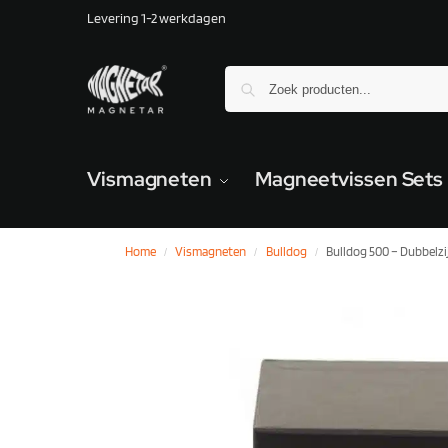
Levering 1-2 werkdagen
Vismagneten
Magneetvissen Sets
Home
Vismagneten
Bulldog
Bulldog 500 – Dubbelzi
/
/
/