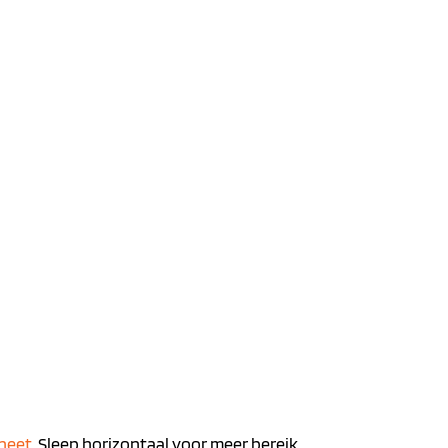
gneet
. Sleep horizontaal voor meer bereik