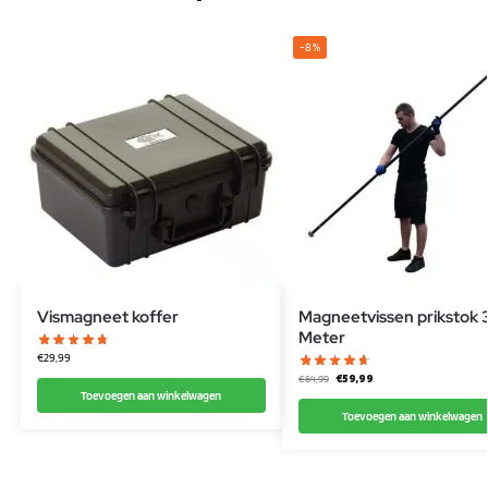
-8%
Vismagneet koffer
Magneetvissen prikstok 
Meter
€
29,99
€
59,99
€
64,99
Toevoegen aan winkelwagen
Toevoegen aan winkelwagen