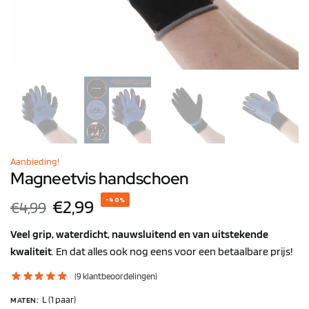
Aanbieding!
Magneetvis handschoen
€
2,99
-40%
€
4,99
Veel grip, waterdicht, nauwsluitend en van uitstekende
kwaliteit
. En dat alles ook nog eens voor een betaalbare prijs!
(
9
klantbeoordelingen)
L (1 paar)
MATEN
: