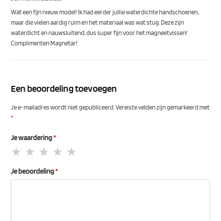
Wat een fijn nieuw model! Ik had eerder jullie waterdichte handschoenen,
maar die vielen aardig ruim en het materiaal was wat stug. Deze zijn
waterdicht en nauwsluitend, dus super fijn voor het magneetvissen!
Complimenten Magnetar!
Een beoordeling toevoegen
Je e-mailadres wordt niet gepubliceerd.
Vereiste velden zijn gemarkeerd met
*
Je waardering
*
Je beoordeling
*