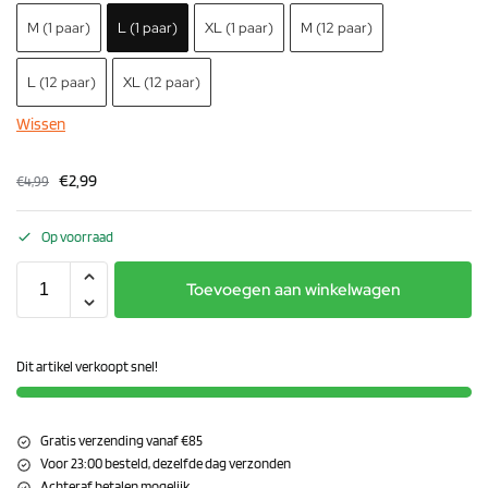
M (1 paar)
L (1 paar)
XL (1 paar)
M (12 paar)
L (12 paar)
XL (12 paar)
Wissen
€
2,99
€
4,99
Op voorraad
Toevoegen aan winkelwagen
Dit artikel verkoopt snel!
Gratis verzending vanaf €85
Voor 23:00 besteld, dezelfde dag verzonden
Achteraf betalen mogelijk