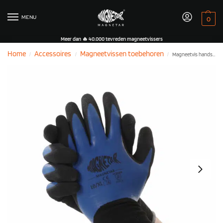
MENU
0
Meer dan 🔥 40.000 tevreden magneetvissers
Home
Accessoires
Magneetvissen toebehoren
Magneetvis handschoen
/
/
/