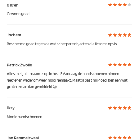
010’er
Gewoon goed
Jochem
Beschermd goed tegen de wat scherpere objecten die ik soms opvis.
Patrick Zwolle
Alles met jullie naam erop in bezit! Vandaag de handschoenen binnen
gekregen wederom weer mooi gemaakt. Maat xl past mij goed, ben een wat
grotere man dan gemiddeld 😉
lizzy
Mooie handschoenen.
Jan Remmelzwaal