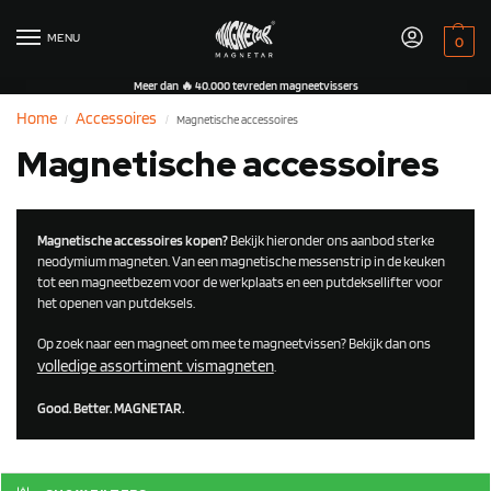
MENU
0
Meer dan 🔥 40.000 tevreden magneetvissers
Home
Accessoires
Magnetische accessoires
/
/
Magnetische accessoires
Magnetische accessoires kopen?
Bekijk hieronder ons aanbod sterke
neodymium magneten. Van een magnetische messenstrip in de keuken
tot een magneetbezem voor de werkplaats en een putdeksellifter voor
het openen van putdeksels.
Op zoek naar een magneet om mee te magneetvissen? Bekijk dan ons
volledige assortiment vismagneten
.
Good. Better. MAGNETAR.