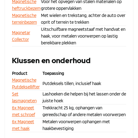
Magnetische
Voor het opvegen van stalen materialen op
heftruckbezem
grotere oppervlakken
Magnetische
Met wielen en trekstang, achter de auto over
terreinbezem
oprit of terrein te trekken
Uitschuifbare magneetstaaf met handvat en
Magnetar
haak, voor metalen voorwerpen op lastig
Collector
bereikbare plekken
Klussen en onderhoud
Product
Toepassing
Magnetische
Putdeksels tillen, inclusief haak
Putdeksellifter
Set
Lashoeken die helpen bij het lassen onder de
lasmagneten
juiste hoek
6x Magneet
Trekkracht 25 kg, ophangen van
met schroef
gereedschap of andere metalen voorwerpen
6x Magneet
Metalen voorwerpen ophangen met
met haak
haakbevestiging