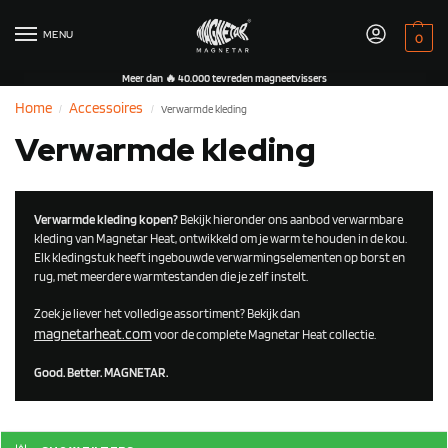
MENU
0
Meer dan 🔥 40.000 tevreden magneetvissers
Home
Accessoires
Verwarmde kleding
/
/
Verwarmde kleding
Verwarmde kleding kopen?
Bekijk hieronder ons aanbod verwarmbare
kleding van Magnetar Heat, ontwikkeld om je warm te houden in de kou.
Elk kledingstuk heeft ingebouwde verwarmingselementen op borst en
rug, met meerdere warmtestanden die je zelf instelt.
Zoek je liever het volledige assortiment? Bekijk dan
magnetarheat.com
voor de complete Magnetar Heat collectie.
Good. Better. MAGNETAR.