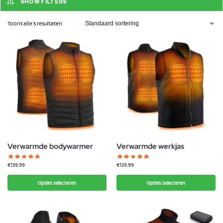
SHOW FILTERS
Toont alle 5 resultaten
Verwarmde bodywarmer
Verwarmde werkjas
€
139,99
€
139,99
Opties selecteren
Opties selecteren