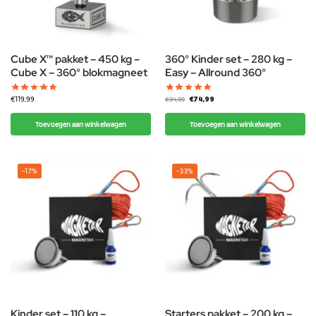
Cube X™ pakket – 450 kg –
360° Kinder set – 280 kg –
Cube X – 360° blokmagneet
Easy – Allround 360°
€
119,99
€
74,99
€
94,99
Toevoegen aan winkelwagen
Toevoegen aan winkelwagen
-17%
-33%
Kinder set – 110 kg –
Starters pakket – 200 kg –