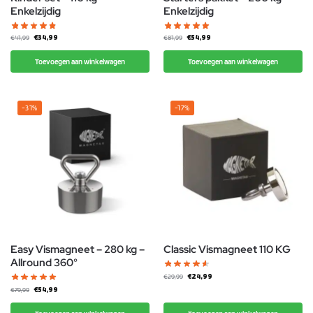
Enkelzijdig
Enkelzijdig
€
34,99
€
54,99
€
41,99
€
81,99
Toevoegen aan winkelwagen
Toevoegen aan winkelwagen
-31%
-17%
Easy Vismagneet – 280 kg –
Classic Vismagneet 110 KG
Allround 360°
€
24,99
€
29,99
€
54,99
€
79,99