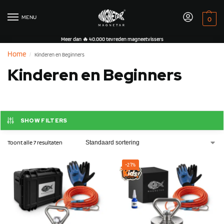
MENU
0
Meer dan 🔥 40.000 tevreden magneetvissers
Home
Kinderen en Beginners
/
Kinderen en Beginners
SHOW FILTERS
Toont alle 7 resultaten
-21%